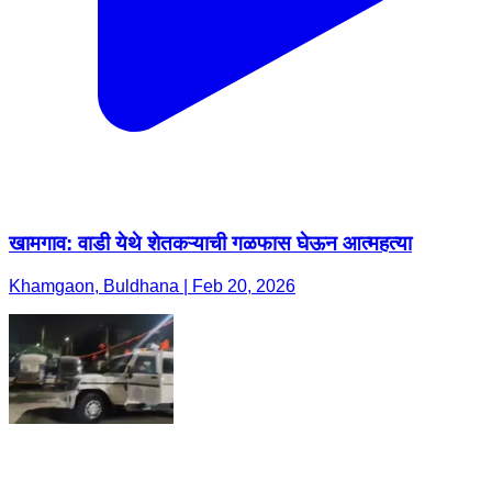
खामगाव: वाडी येथे शेतकऱ्याची गळफास घेऊन आत्महत्या
Khamgaon, Buldhana | Feb 20, 2026