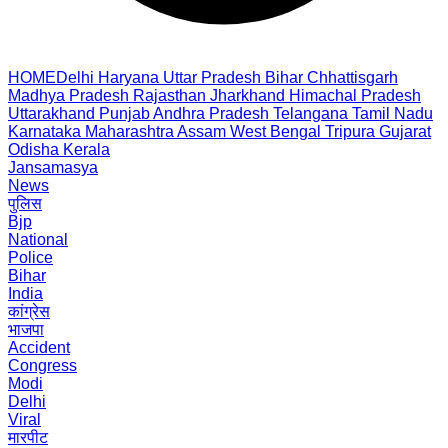
HOME
Delhi
Haryana
Uttar Pradesh
Bihar
Chhattisgarh
Madhya Pradesh
Rajasthan
Jharkhand
Himachal Pradesh
Uttarakhand
Punjab
Andhra Pradesh
Telangana
Tamil Nadu
Karnataka
Maharashtra
Assam
West Bengal
Tripura
Gujarat
Odisha
Kerala
Jansamasya
News
पुलिस
Bjp
National
Police
Bihar
India
कांग्रेस
भाजपा
Accident
Congress
Modi
Delhi
Viral
मारपीट