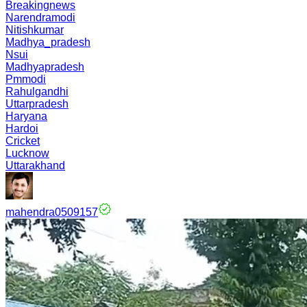
Breakingnews
Narendramodi
Nitishkumar
Madhya_pradesh
Nsui
Madhyapradesh
Pmmodi
Rahulgandhi
Uttarpradesh
Haryana
Hardoi
Cricket
Lucknow
Uttarakhand
mahendra0509157