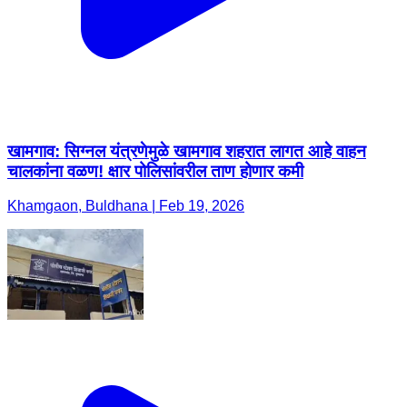
खामगाव: सिग्नल यंत्रणेमुळे खामगाव शहरात लागत आहे वाहन
चालकांना वळण! क्षार पोलिसांवरील ताण होणार कमी
Khamgaon, Buldhana | Feb 19, 2026