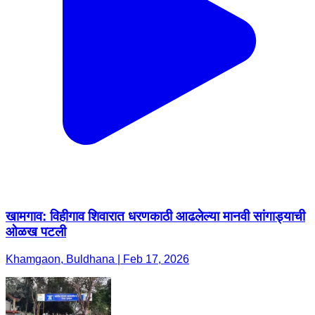
खामगाव: विहीगाव शिवारात धरणकाठी आढलेल्या मानवी सांगाड्याची
ओळख पटली
Khamgaon, Buldhana | Feb 17, 2026