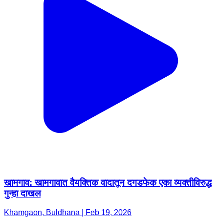
खामगाव: खामगावात वैयक्तिक वादातून दगडफेक एका व्यक्तीविरुद्ध
गुन्हा दाखल
Khamgaon, Buldhana | Feb 19, 2026