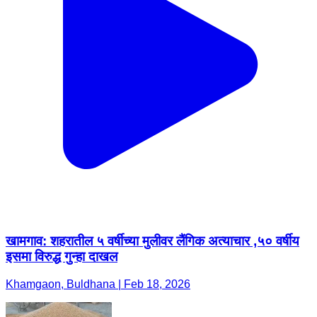
खामगाव: शहरातील ५ वर्षीच्या मुलीवर लैंगिक अत्याचार ,५० वर्षीय
इसमा विरुद्ध गुन्हा दाखल
Khamgaon, Buldhana | Feb 18, 2026