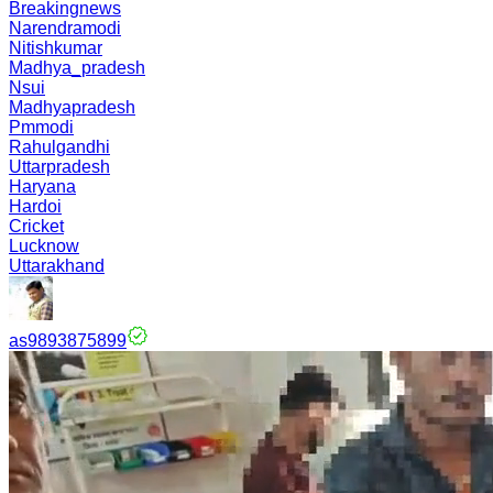
Breakingnews
Narendramodi
Nitishkumar
Madhya_pradesh
Nsui
Madhyapradesh
Pmmodi
Rahulgandhi
Uttarpradesh
Haryana
Hardoi
Cricket
Lucknow
Uttarakhand
as9893875899