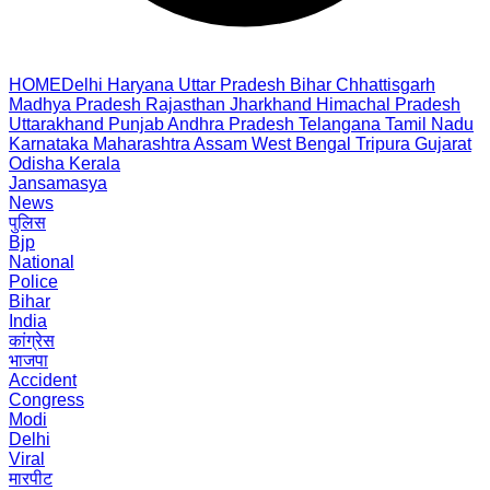
HOME
Delhi
Haryana
Uttar Pradesh
Bihar
Chhattisgarh
Madhya Pradesh
Rajasthan
Jharkhand
Himachal Pradesh
Uttarakhand
Punjab
Andhra Pradesh
Telangana
Tamil Nadu
Karnataka
Maharashtra
Assam
West Bengal
Tripura
Gujarat
Odisha
Kerala
Jansamasya
News
पुलिस
Bjp
National
Police
Bihar
India
कांग्रेस
भाजपा
Accident
Congress
Modi
Delhi
Viral
मारपीट