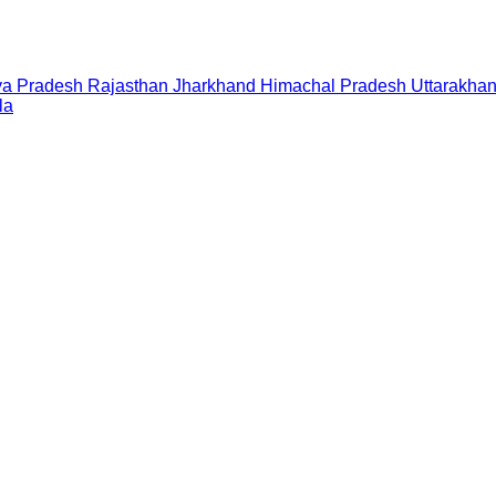
a Pradesh
Rajasthan
Jharkhand
Himachal Pradesh
Uttarakha
la