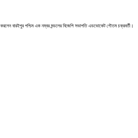
্তব্য করলেন বারইপুর পশ্চিম এক নম্বর মন্ডলের বিজেপি সভাপতি এডভোকেট গৌতম চক্রবর্তী।