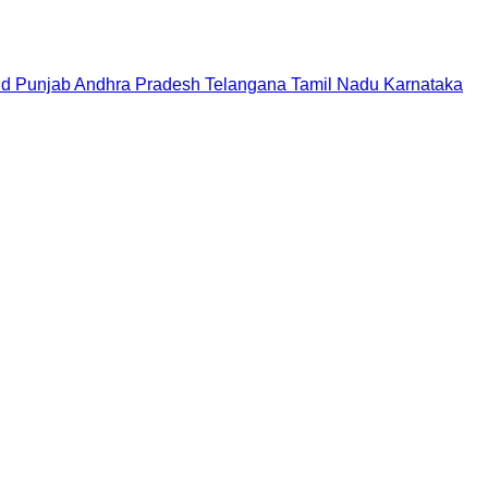
nd
Punjab
Andhra Pradesh
Telangana
Tamil Nadu
Karnataka