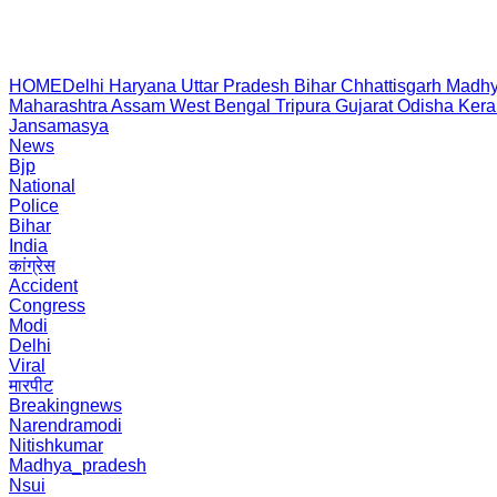
HOME
Delhi
Haryana
Uttar Pradesh
Bihar
Chhattisgarh
Madhy
Maharashtra
Assam
West Bengal
Tripura
Gujarat
Odisha
Kera
Jansamasya
News
Bjp
National
Police
Bihar
India
कांग्रेस
Accident
Congress
Modi
Delhi
Viral
मारपीट
Breakingnews
Narendramodi
Nitishkumar
Madhya_pradesh
Nsui