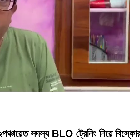
ের ২পঞ্চায়েত সদস্য BLO ট্রেনিং নিয়ে বিস