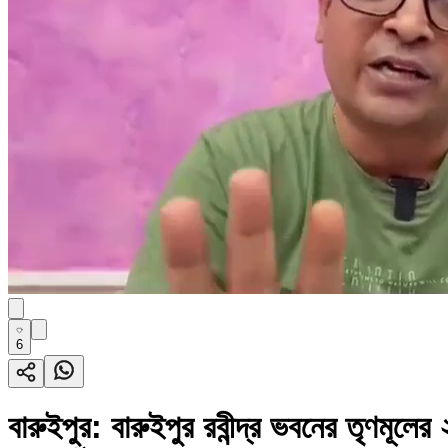
6
বারুইপুর: বারুইপুর রবীন্দ্র ভবনের তৃণমূল