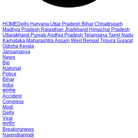
HOME
Delhi
Haryana
Uttar Pradesh
Bihar
Chhattisgarh
Madhya Pradesh
Rajasthan
Jharkhand
Himachal Pradesh
Uttarakhand
Punjab
Andhra Pradesh
Telangana
Tamil Nadu
Karnataka
Maharashtra
Assam
West Bengal
Tripura
Gujarat
Odisha
Kerala
Jansamasya
News
Bjp
National
Police
Bihar
India
कांग्रेस
Accident
Congress
Modi
Delhi
Viral
मारपीट
Breakingnews
Narendramodi