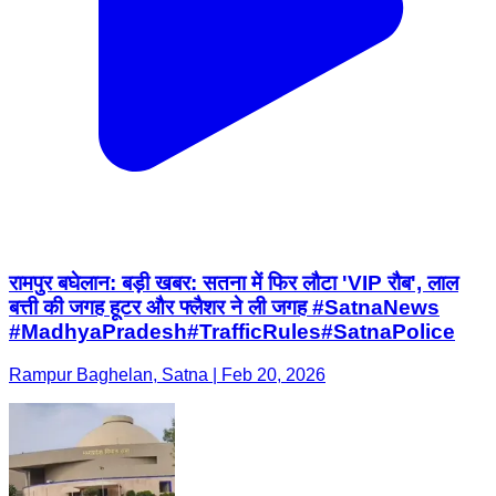
रामपुर बघेलान: ​बड़ी खबर: सतना में फिर लौटा 'VIP रौब', लाल
बत्ती की जगह हूटर और फ्लैशर ने ली जगह ​#SatnaNews ​
#MadhyaPradesh ​#TrafficRules ​#SatnaPolice
Rampur Baghelan, Satna | Feb 20, 2026