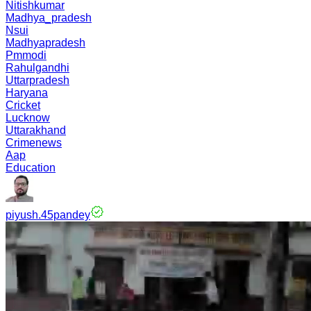
Nitishkumar
Madhya_pradesh
Nsui
Madhyapradesh
Pmmodi
Rahulgandhi
Uttarpradesh
Haryana
Cricket
Lucknow
Uttarakhand
Crimenews
Aap
Education
piyush.45pandey