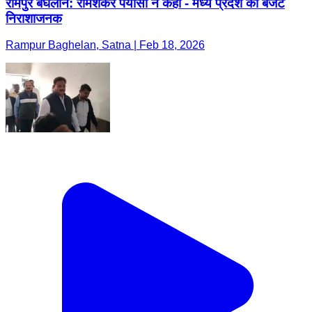
रामपुर बघेलान: रामशंकर पयासी ने कहा - मध्य प्रदेश का बजट
निराशाजनक
Rampur Baghelan, Satna | Feb 18, 2026