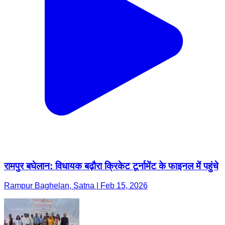
रामपुर बघेलान: विधायक बढ़ौरा क्रिकेट टूर्नामेंट के फाइनल में पहुंचे
Rampur Baghelan, Satna | Feb 15, 2026