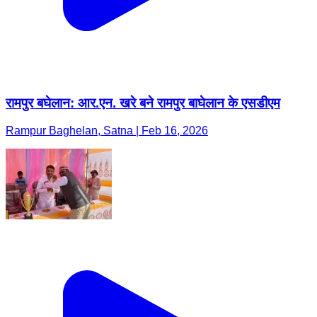
रामपुर बघेलान: आर.एन. खरे बने रामपुर बाघेलान के एसडीएम
Rampur Baghelan, Satna | Feb 16, 2026