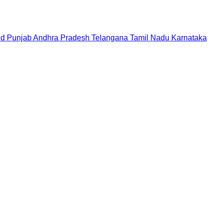
nd
Punjab
Andhra Pradesh
Telangana
Tamil Nadu
Karnataka