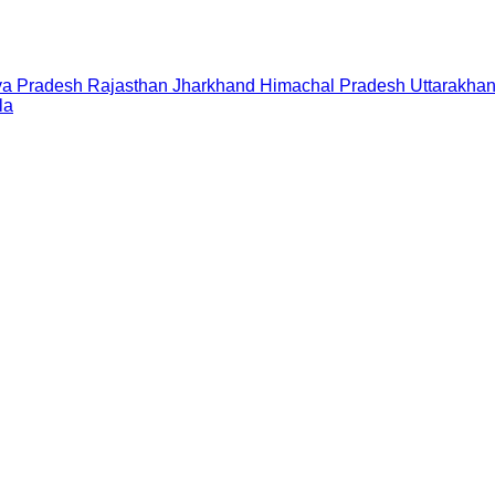
a Pradesh
Rajasthan
Jharkhand
Himachal Pradesh
Uttarakha
la