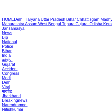
HOME
Delhi
Haryana
Uttar Pradesh
Bihar
Chhattisgarh
Madhy
Maharashtra
Assam
West Bengal
Tripura
Gujarat
Odisha
Kera
Jansamasya
News
Bjp
National
Police
Bihar
India
कांग्रेस
Gujarat
Accident
Congress
Modi
Delhi
Viral
मारपीट
Jharkhand
Breakingnews
Narendramodi
Nitishkumar