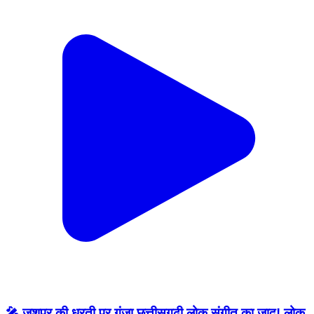
🎤 जशपुर की धरती पर गूंजा छत्तीसगढ़ी लोक संगीत का जादू! लोक