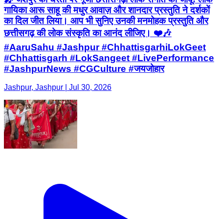
गायिका आरू साहू की मधुर आवाज़ और शानदार प्रस्तुति ने दर्शकों
का दिल जीत लिया। आप भी सुनिए उनकी मनमोहक प्रस्तुति और
छत्तीसगढ़ की लोक संस्कृति का आनंद लीजिए। ❤️🎶
#AaruSahu #Jashpur #ChhattisgarhiLokGeet
#Chhattisgarh #LokSangeet #LivePerformance
#JashpurNews #CGCulture #जयजोहार
Jashpur, Jashpur | Jul 30, 2026