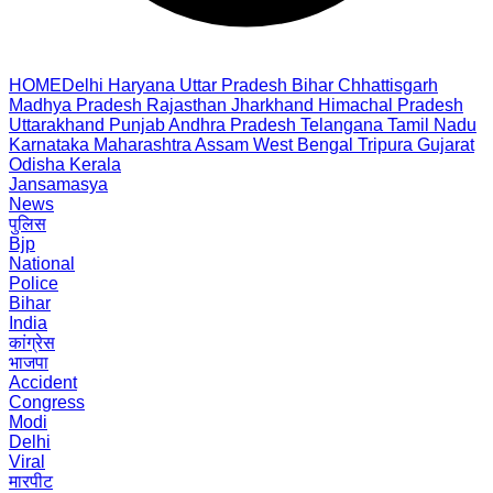
HOME
Delhi
Haryana
Uttar Pradesh
Bihar
Chhattisgarh
Madhya Pradesh
Rajasthan
Jharkhand
Himachal Pradesh
Uttarakhand
Punjab
Andhra Pradesh
Telangana
Tamil Nadu
Karnataka
Maharashtra
Assam
West Bengal
Tripura
Gujarat
Odisha
Kerala
Jansamasya
News
पुलिस
Bjp
National
Police
Bihar
India
कांग्रेस
भाजपा
Accident
Congress
Modi
Delhi
Viral
मारपीट