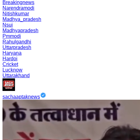
Breakingnews
Narendramodi
Nitishkumar
Madhya_pradesh
Nsui
Madhyapradesh
Pmmodi
Rahulgandhi
Uttarpradesh
Haryana
Hardoi
Cricket
Lucknow
Uttarakhand
sachaaptaknews