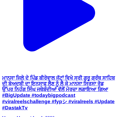
ਮਾਨਸਾ ਜਿਲੇ ਦੇ ਪਿੰਡ ਬੀਰੇਵਾਲ ਜੱਟਾਂ ਵਿਖੇ ਸ੍ਰੀ ਗੁਰੂ ਗ੍ਰੰਥ ਸਾਹਿਬ
ਦੀ ਬੇਅਦਬੀ ਦਾ ਇਨਸਾਫ ਲੈਣ ਨੂੰ ਲੈ ਕੇ ਮਾਨਸਾ ਸਿਰਸਾ ਰੋਡ
ਉੱਪਰ ਨਿਹੰਗ ਸਿੰਘ ਜਥੇਬੰਦੀਆਂ ਵੱਲੋਂ ਮੋਰਚਾ ਲਗਾਇਆ ਗਿਆ
#BigUpdate #todaybigpodcast
#viralreelschallenge #fypシ #viralreels #Update
#DastakTv