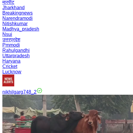
मारपीट
Jharkhand
Breakingnews
Narendramodi
Nitishkumar
Madhya_pradesh
Nsui
उत्तरप्रदेश
Pmmodi
Rahulgandhi
Uttarpradesh
Haryana
Cricket
Lucknow
nikhilgarg748_2