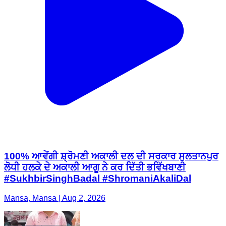
100% ਆਵੇਂਗੀ ਸ਼੍ਰੋਮਣੀ ਅਕਾਲੀ ਦਲ ਦੀ ਸਰਕਾਰ ਸੁਲਤਾਨਪੁਰ
ਲੋਧੀ ਹਲਕੇ ਦੇ ਅਕਾਲੀ ਆਗੂ ਨੇ ਕਰ ਦਿੱਤੀ ਭਵਿੱਖਬਾਣੀ
#SukhbirSinghBadal #ShromaniAkaliDal
Mansa, Mansa | Aug 2, 2026