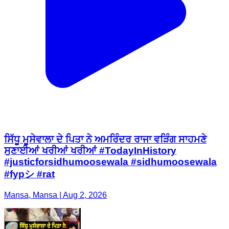
ਸਿੱਧੂ ਮੂਸੇਵਾਲਾ ਦੇ ਪਿਤਾ ਨੇ ਅਮਰਿੰਦਰ ਰਾਜਾ ਵੜਿੰਗ ਸਾਹਮਣੇ
ਸੁਣਾਈਆਂ ਖਰੀਆਂ ਖਰੀਆਂ #TodayInHistory
#justicforsidhumoosewala #sidhumoosewala
#fypシ #rat
Mansa, Mansa | Aug 2, 2026