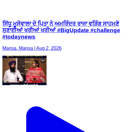
ਸਿੱਧੂ ਮੂਸੇਵਾਲਾ ਦੇ ਪਿਤਾ ਨੇ ਅਮਰਿੰਦਰ ਰਾਜਾ ਵੜਿੰਗ ਸਾਹਮਣੇ
ਸੁਣਾਈਆਂ ਖਰੀਆਂ ਖਰੀਆਂ #BigUpdate #challenge
#todaynews
Mansa, Mansa | Aug 2, 2026