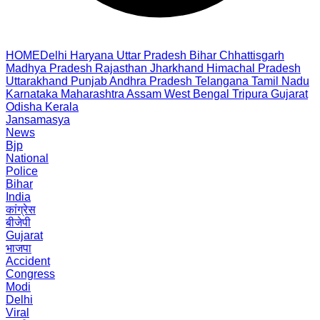
HOME
Delhi
Haryana
Uttar Pradesh
Bihar
Chhattisgarh
Madhya Pradesh
Rajasthan
Jharkhand
Himachal Pradesh
Uttarakhand
Punjab
Andhra Pradesh
Telangana
Tamil Nadu
Karnataka
Maharashtra
Assam
West Bengal
Tripura
Gujarat
Odisha
Kerala
Jansamasya
News
Bjp
National
Police
Bihar
India
कांग्रेस
बीजेपी
Gujarat
भाजपा
Accident
Congress
Modi
Delhi
Viral