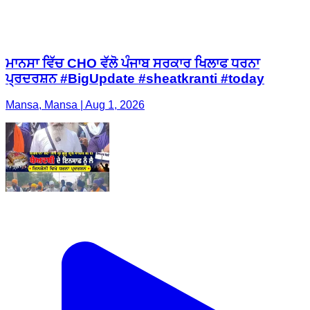
ਮਾਨਸਾ ਵਿੱਚ CHO ਵੱਲੋ ਪੰਜਾਬ ਸਰਕਾਰ ਖਿਲਾਫ ਧਰਨਾ
ਪ੍ਰਦਰਸ਼ਨ #BigUpdate #sheatkranti #today
Mansa, Mansa | Aug 1, 2026