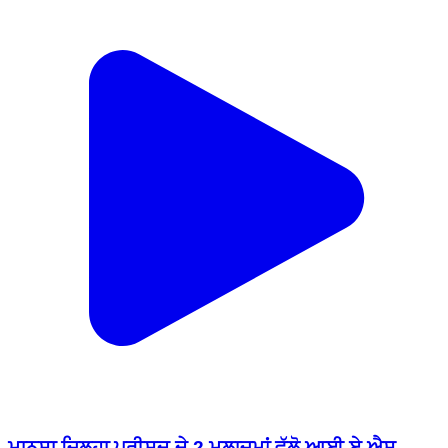
ਮਾਨਸਾ ਜਿਲ੍ਹਾ ਪ੍ਰੀਸ਼ਦ ਦੇ 2 ਮੁਲਾਜਮਾਂ ਵੱਲੋ ਆਈ ਏ ਐਸ