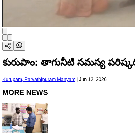
కురుపాం: తాగునీటి సమస్య పరిష్
Kurupam, Parvathipuram Manyam
|
Jun 12, 2026
MORE NEWS