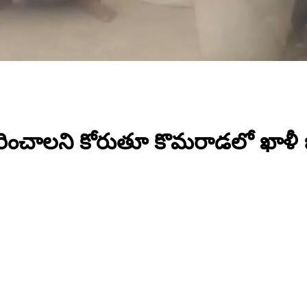
కరించాలని కోరుతూ కొమరాడలో ఖాళీ 