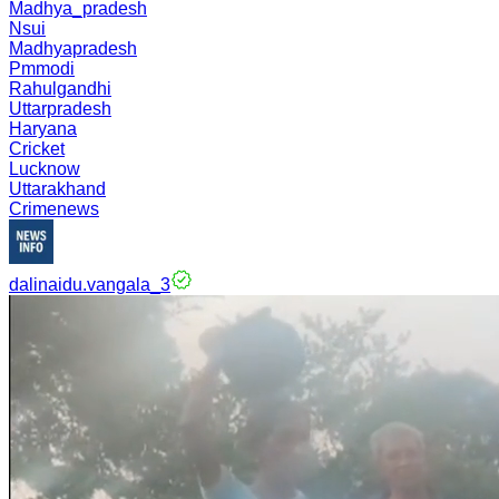
Madhya_pradesh
Nsui
Madhyapradesh
Pmmodi
Rahulgandhi
Uttarpradesh
Haryana
Cricket
Lucknow
Uttarakhand
Crimenews
dalinaidu.vangala_3