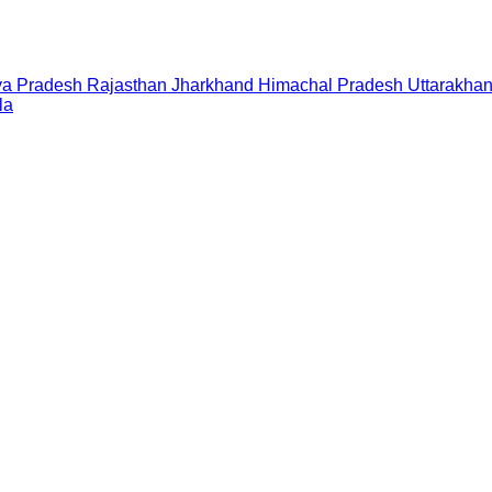
a Pradesh
Rajasthan
Jharkhand
Himachal Pradesh
Uttarakha
la