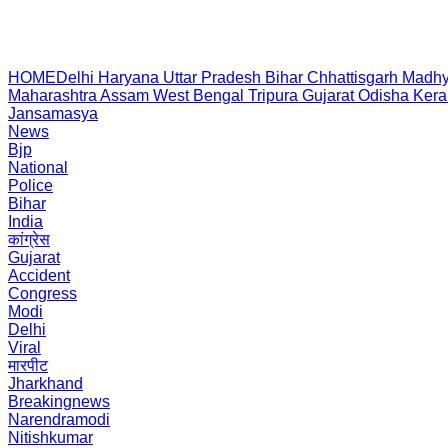
HOME
Delhi
Haryana
Uttar Pradesh
Bihar
Chhattisgarh
Madhy
Maharashtra
Assam
West Bengal
Tripura
Gujarat
Odisha
Kera
Jansamasya
News
Bjp
National
Police
Bihar
India
कांग्रेस
Gujarat
Accident
Congress
Modi
Delhi
Viral
मारपीट
Jharkhand
Breakingnews
Narendramodi
Nitishkumar