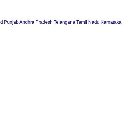
nd
Punjab
Andhra Pradesh
Telangana
Tamil Nadu
Karnataka