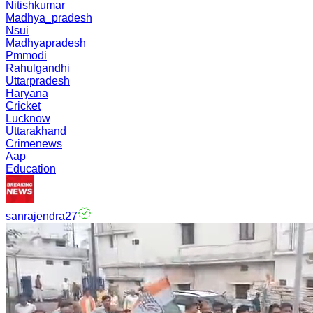
Nitishkumar
Madhya_pradesh
Nsui
Madhyapradesh
Pmmodi
Rahulgandhi
Uttarpradesh
Haryana
Cricket
Lucknow
Uttarakhand
Crimenews
Aap
Education
sanrajendra27