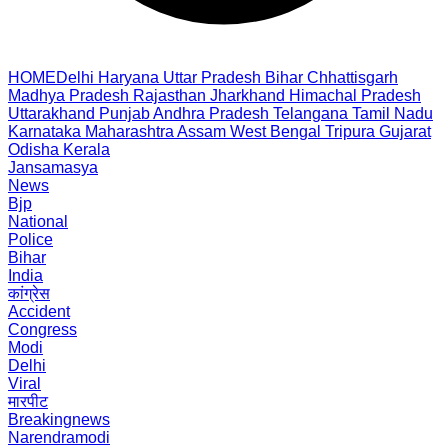
HOME
Delhi
Haryana
Uttar Pradesh
Bihar
Chhattisgarh
Madhya Pradesh
Rajasthan
Jharkhand
Himachal Pradesh
Uttarakhand
Punjab
Andhra Pradesh
Telangana
Tamil Nadu
Karnataka
Maharashtra
Assam
West Bengal
Tripura
Gujarat
Odisha
Kerala
Jansamasya
News
Bjp
National
Police
Bihar
India
कांग्रेस
Accident
Congress
Modi
Delhi
Viral
मारपीट
Breakingnews
Narendramodi