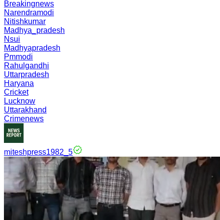
Breakingnews
Narendramodi
Nitishkumar
Madhya_pradesh
Nsui
Madhyapradesh
Pmmodi
Rahulgandhi
Uttarpradesh
Haryana
Cricket
Lucknow
Uttarakhand
Crimenews
miteshpress1982_5