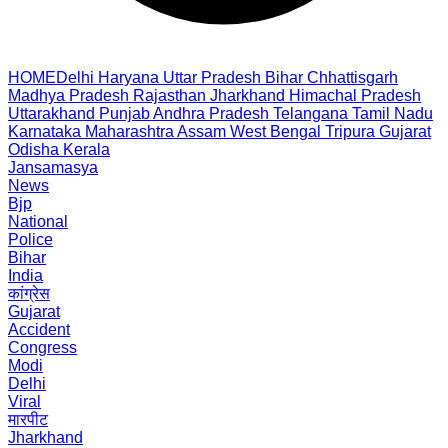
HOME
Delhi
Haryana
Uttar Pradesh
Bihar
Chhattisgarh
Madhya Pradesh
Rajasthan
Jharkhand
Himachal Pradesh
Uttarakhand
Punjab
Andhra Pradesh
Telangana
Tamil Nadu
Karnataka
Maharashtra
Assam
West Bengal
Tripura
Gujarat
Odisha
Kerala
Jansamasya
News
Bjp
National
Police
Bihar
India
कांग्रेस
Gujarat
Accident
Congress
Modi
Delhi
Viral
मारपीट
Jharkhand