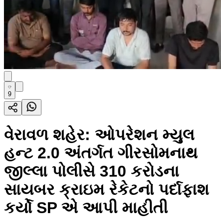
9
વેરાવળ શહેર: ઓપરેશન મ્યુલ
હન્ટ 2.0 અંતર્ગત ગીરસોમનાથ
જીલ્લા પોલીસે 310 કરોડના
સાયબર ક્રાઇમ રેકેટનો પર્દાફાશ
કર્યો SP એ આપી માહીતી