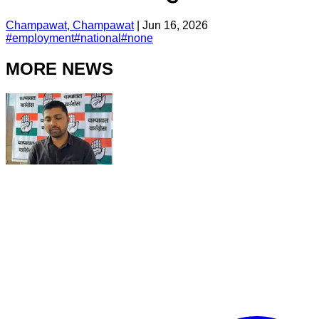
Champawat, Champawat
|
Jun 16, 2026
#
employment
#
national
#
none
MORE NEWS