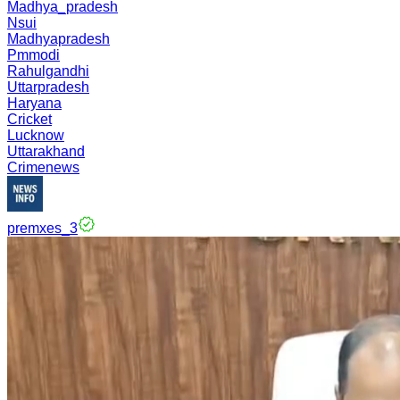
Madhya_pradesh
Nsui
Madhyapradesh
Pmmodi
Rahulgandhi
Uttarpradesh
Haryana
Cricket
Lucknow
Uttarakhand
Crimenews
premxes_3