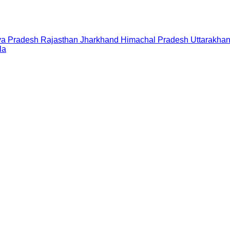
a Pradesh
Rajasthan
Jharkhand
Himachal Pradesh
Uttarakha
la