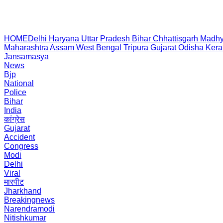
HOME
Delhi
Haryana
Uttar Pradesh
Bihar
Chhattisgarh
Madhy
Maharashtra
Assam
West Bengal
Tripura
Gujarat
Odisha
Kera
Jansamasya
News
Bjp
National
Police
Bihar
India
कांग्रेस
Gujarat
Accident
Congress
Modi
Delhi
Viral
मारपीट
Jharkhand
Breakingnews
Narendramodi
Nitishkumar