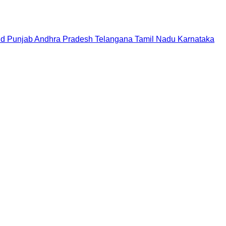
nd
Punjab
Andhra Pradesh
Telangana
Tamil Nadu
Karnataka