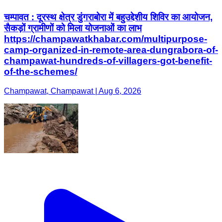
चम्पावत : दूरस्थ क्षेत्र डुंगराबोरा में बहुउद्देशीय शिविर का आयोजन,
सैकड़ों ग्रामीणों को मिला योजनाओं का लाभ
https://champawatkhabar.com/multipurpose-
camp-organized-in-remote-area-dungrabora-of-
champawat-hundreds-of-villagers-got-benefit-
of-the-schemes/
Champawat, Champawat | Aug 6, 2026