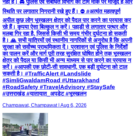
नहीं है। 🚔 पुलिस एवं संबंधित विभाग की टीमें मौके पर मौजूद हैं और
स्थिति पर लगातार निगरानी रखे हुए हैं। ⛔ #अत्यंत महत्वपूर्ण
अपील कुछ लोग भूस्खलन क्षेत्र को पैदल पार करने का प्रयास कर
रहे हैं। कृपया ऐसा बिल्कुल न करें। पहाड़ी से लगातार पत्थर और
मलबा गिर रहा है, जिससे किसी भी समय गंभीर दुर्घटना हो सकती
है। 🙏 सभी यात्रियों एवं स्थानीय नागरिकों से अनुरोध है कि अपनी
सुरक्षा को सर्वोच्च प्राथमिकता दें। प्रशासन एवं पुलिस के निर्देशों
का पालन करें और मार्ग पूरी तरह सुरक्षित घोषित होने तक भूस्खलन
क्षेत्र को पैदल या किसी भी अन्य माध्यम से पार करने का प्रयास न
करें। #आपकी एक छोटी-सी सावधानी, एक बड़ी दुर्घटना को टाल
सकती है। #TrafficAlert #Landslide
#SimliGwaldamRoad #Uttarakhand
#RoadSafety #TravelAdvisory #StaySafe
#उत्तराखंड #यातायात_अपडेट #भूस्खलन
Champawat, Champawat | Aug 6, 2026