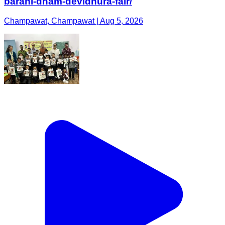
barahi-dham-devidhura-fair/
Champawat, Champawat | Aug 5, 2026