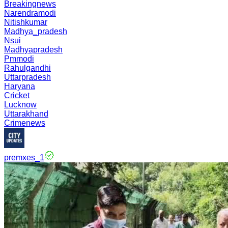
Breakingnews
Narendramodi
Nitishkumar
Madhya_pradesh
Nsui
Madhyapradesh
Pmmodi
Rahulgandhi
Uttarpradesh
Haryana
Cricket
Lucknow
Uttarakhand
Crimenews
premxes_1