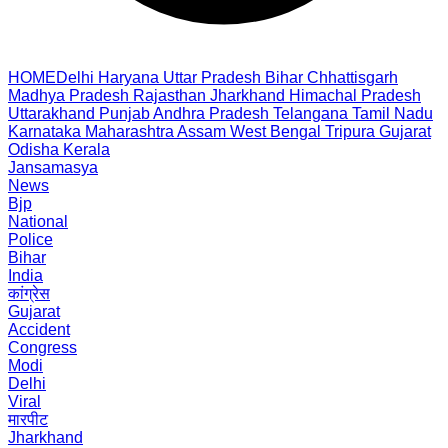
HOME
Delhi
Haryana
Uttar Pradesh
Bihar
Chhattisgarh
Madhya Pradesh
Rajasthan
Jharkhand
Himachal Pradesh
Uttarakhand
Punjab
Andhra Pradesh
Telangana
Tamil Nadu
Karnataka
Maharashtra
Assam
West Bengal
Tripura
Gujarat
Odisha
Kerala
Jansamasya
News
Bjp
National
Police
Bihar
India
कांग्रेस
Gujarat
Accident
Congress
Modi
Delhi
Viral
मारपीट
Jharkhand