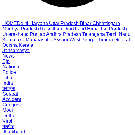
HOME
Delhi
Haryana
Uttar Pradesh
Bihar
Chhattisgarh
Madhya Pradesh
Rajasthan
Jharkhand
Himachal Pradesh
Uttarakhand
Punjab
Andhra Pradesh
Telangana
Tamil Nadu
Karnataka
Maharashtra
Assam
West Bengal
Tripura
Gujarat
Odisha
Kerala
Jansamasya
News
Bjp
National
Police
Bihar
India
कांग्रेस
Gujarat
Accident
Congress
Modi
Delhi
Viral
मारपीट
Jharkhand