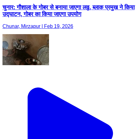
चुनार: गौशाला के गोबर से बनाया जाएगा लठ्ठ, ब्लाक प्रमुख ने किया
उद्घाटन, गोबर का किया जाएगा उपयोग
Chunar, Mirzapur | Feb 19, 2026