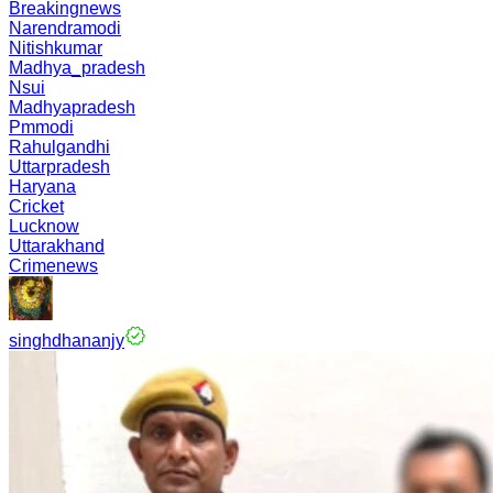
Breakingnews
Narendramodi
Nitishkumar
Madhya_pradesh
Nsui
Madhyapradesh
Pmmodi
Rahulgandhi
Uttarpradesh
Haryana
Cricket
Lucknow
Uttarakhand
Crimenews
singhdhananjy