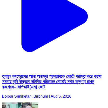
তৃণমূল কংগ্রেসের আনা অনাস্থা প্রস্তাবকে ভোটে পরাস্ত করে কয়থা
সমবায় কৃষি উন্নয়ন সমিতির পরিচালন বোর্ডের দখল অক্ষুণ্ণ রাখল
কংগ্রেস–সিপিআই(এম) জোট
Bolpur Sriniketan, Birbhum | Aug 5, 2026