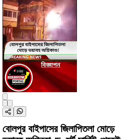
বোলপুর বাইপাসের জিলাপিতলা মোড়ে