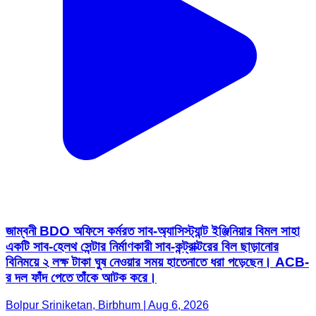
জাম্বনী BDO অফিসে কর্মরত সাব-অ্যাসিস্ট্যান্ট ইঞ্জিনিয়ার বিমল সাহা
একটি সাব-হেলথ সেন্টার নির্মাণকারী সাব-কন্ট্রাক্টরের বিল ছাড়ানোর
বিনিময়ে ২ লক্ষ টাকা ঘুষ নেওয়ার সময় হাতেনাতে ধরা পড়েছেন। ACB-
র দল ফাঁদ পেতে তাঁকে আটক করে।
Bolpur Sriniketan, Birbhum | Aug 6, 2026