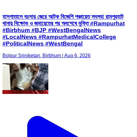
হাসপাতালে বচসার জেরে আটক বিজেপি পঞ্চায়েত সদস্য! রামপুরহাট
থানায় বিক্ষোভ ও জমায়েতের পর অবশেষে মুক্তি #Rampurhat
#Birbhum #BJP #WestBengalNews
#LocalNews #RampurhatMedicalCollege
#PoliticalNews #WestBengal
Bolpur Sriniketan, Birbhum | Aug 6, 2026