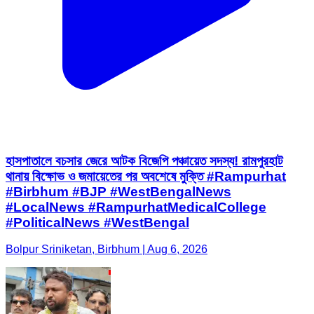
হাসপাতালে বচসার জেরে আটক বিজেপি পঞ্চায়েত সদস্য! রামপুরহাট
থানায় বিক্ষোভ ও জমায়েতের পর অবশেষে মুক্তি #Rampurhat
#Birbhum #BJP #WestBengalNews
#LocalNews #RampurhatMedicalCollege
#PoliticalNews #WestBengal
Bolpur Sriniketan, Birbhum | Aug 6, 2026