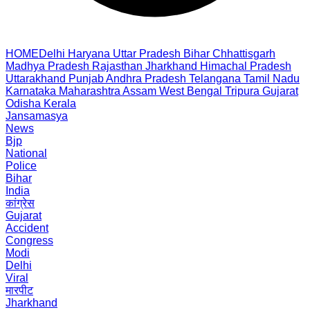
HOME
Delhi
Haryana
Uttar Pradesh
Bihar
Chhattisgarh
Madhya Pradesh
Rajasthan
Jharkhand
Himachal Pradesh
Uttarakhand
Punjab
Andhra Pradesh
Telangana
Tamil Nadu
Karnataka
Maharashtra
Assam
West Bengal
Tripura
Gujarat
Odisha
Kerala
Jansamasya
News
Bjp
National
Police
Bihar
India
कांग्रेस
Gujarat
Accident
Congress
Modi
Delhi
Viral
मारपीट
Jharkhand