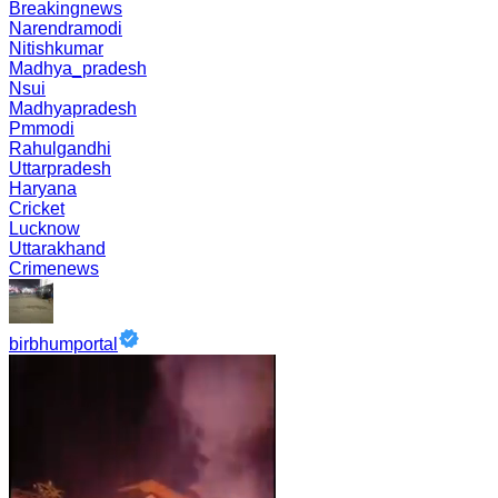
Breakingnews
Narendramodi
Nitishkumar
Madhya_pradesh
Nsui
Madhyapradesh
Pmmodi
Rahulgandhi
Uttarpradesh
Haryana
Cricket
Lucknow
Uttarakhand
Crimenews
birbhumportal