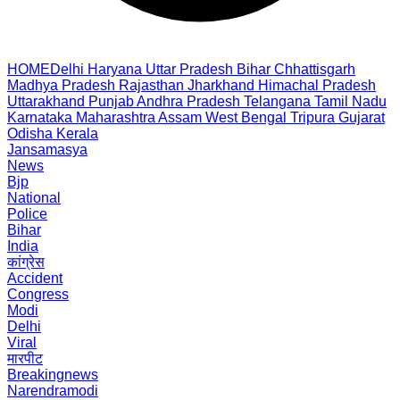
HOME
Delhi
Haryana
Uttar Pradesh
Bihar
Chhattisgarh
Madhya Pradesh
Rajasthan
Jharkhand
Himachal Pradesh
Uttarakhand
Punjab
Andhra Pradesh
Telangana
Tamil Nadu
Karnataka
Maharashtra
Assam
West Bengal
Tripura
Gujarat
Odisha
Kerala
Jansamasya
News
Bjp
National
Police
Bihar
India
कांग्रेस
Accident
Congress
Modi
Delhi
Viral
मारपीट
Breakingnews
Narendramodi