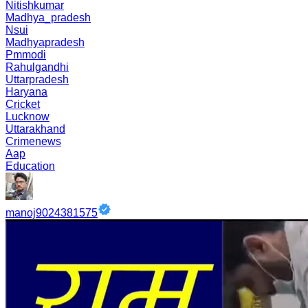
Nitishkumar
Madhya_pradesh
Nsui
Madhyapradesh
Pmmodi
Rahulgandhi
Uttarpradesh
Haryana
Cricket
Lucknow
Uttarakhand
Crimenews
Aap
Education
manoj9024381575