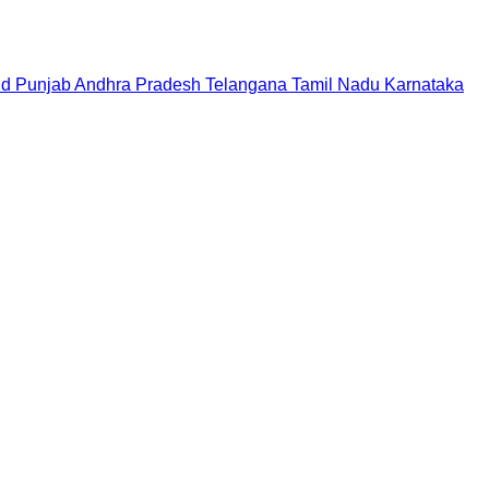
nd
Punjab
Andhra Pradesh
Telangana
Tamil Nadu
Karnataka