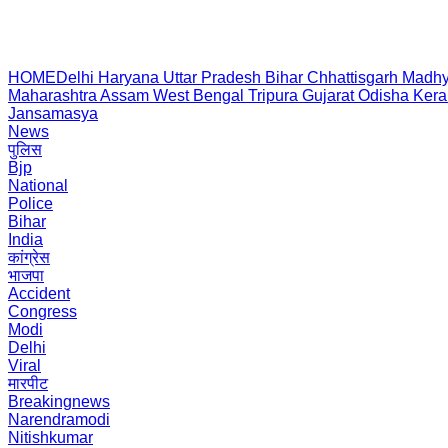
HOME
Delhi
Haryana
Uttar Pradesh
Bihar
Chhattisgarh
Madhy
Maharashtra
Assam
West Bengal
Tripura
Gujarat
Odisha
Kera
Jansamasya
News
पुलिस
Bjp
National
Police
Bihar
India
कांग्रेस
भाजपा
Accident
Congress
Modi
Delhi
Viral
मारपीट
Breakingnews
Narendramodi
Nitishkumar