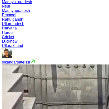
Madhya_pradesh
Nsui
Madhyapradesh
Pmmodi
Rahulgandhi
Uttarpradesh
Haryana
Hardoi
Cricket
Lucknow
Uttarakhand
sikandarpatelssr