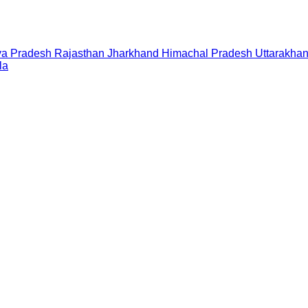
a Pradesh
Rajasthan
Jharkhand
Himachal Pradesh
Uttarakha
la