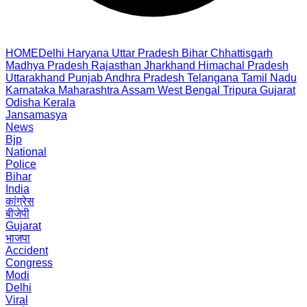
HOME
Delhi
Haryana
Uttar Pradesh
Bihar
Chhattisgarh
Madhya Pradesh
Rajasthan
Jharkhand
Himachal Pradesh
Uttarakhand
Punjab
Andhra Pradesh
Telangana
Tamil Nadu
Karnataka
Maharashtra
Assam
West Bengal
Tripura
Gujarat
Odisha
Kerala
Jansamasya
News
Bjp
National
Police
Bihar
India
कांग्रेस
बीजेपी
Gujarat
भाजपा
Accident
Congress
Modi
Delhi
Viral