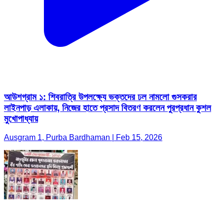
আউশগ্রাম ১: শিবরাত্রি উপলক্ষ্যে ভক্তদের ঢল নামলো গুসকরার
লাইনপাড় এলাকায়, নিজের হাতে প্রসাদ বিতরণ করলেন পুরপ্রধান কুশল
মুখোপাধ্যায়
Ausgram 1, Purba Bardhaman | Feb 15, 2026