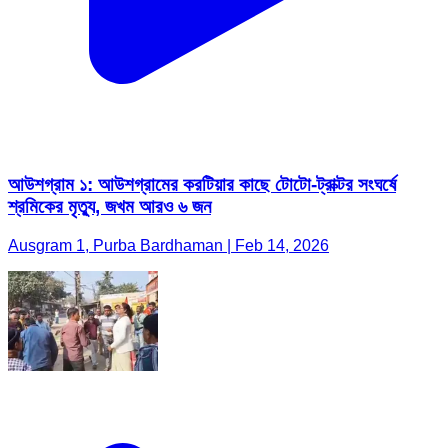
আউশগ্রাম ১: আউশগ্রামের করটিয়ার কাছে টোটো-ট্রাক্টর সংঘর্ষে
শ্রমিকের মৃত্যু, জখম আরও ৬ জন
Ausgram 1, Purba Bardhaman | Feb 14, 2026