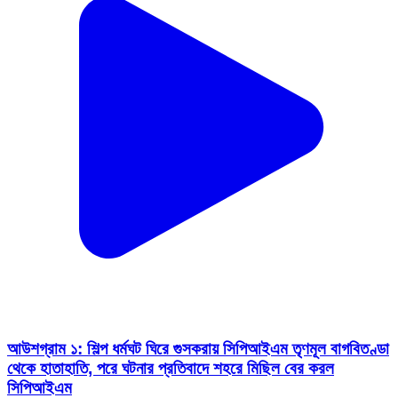
আউশগ্রাম ১: শিল্প ধর্মঘট ঘিরে গুসকরায় সিপিআইএম তৃণমূল বাগবিতণ্ডা
থেকে হাতাহাতি, পরে ঘটনার প্রতিবাদে শহরে মিছিল বের করল
সিপিআইএম