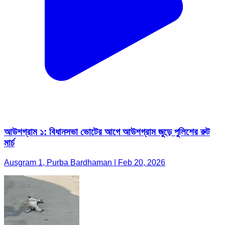
আউশগ্রাম ১: বিধানসভা ভোটের আগে আউশগ্রাম জুড়ে পুলিশের রুট
মার্চ
Ausgram 1, Purba Bardhaman | Feb 20, 2026