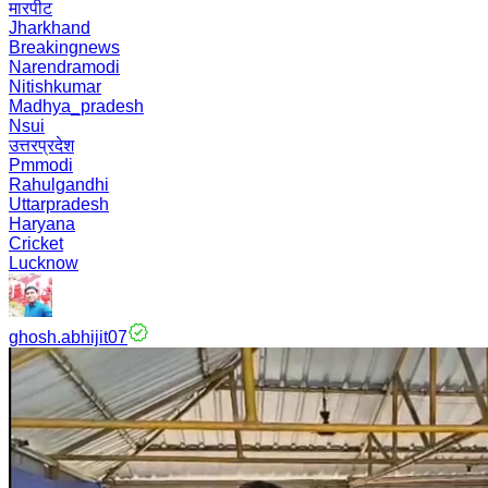
मारपीट
Jharkhand
Breakingnews
Narendramodi
Nitishkumar
Madhya_pradesh
Nsui
उत्तरप्रदेश
Pmmodi
Rahulgandhi
Uttarpradesh
Haryana
Cricket
Lucknow
ghosh.abhijit07