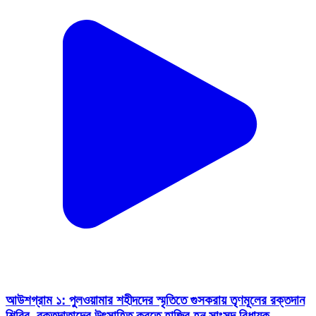
আউশগ্রাম ১: পুলওয়ামার শহীদদের স্মৃতিতে গুসকরায় তৃণমূলের রক্তদান
শিবির, রক্তদাতাদের উৎসাহিত করতে হাজির হন সাংসদ বিধায়ক