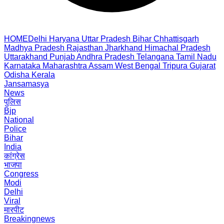
HOME
Delhi
Haryana
Uttar Pradesh
Bihar
Chhattisgarh
Madhya Pradesh
Rajasthan
Jharkhand
Himachal Pradesh
Uttarakhand
Punjab
Andhra Pradesh
Telangana
Tamil Nadu
Karnataka
Maharashtra
Assam
West Bengal
Tripura
Gujarat
Odisha
Kerala
Jansamasya
News
पुलिस
Bjp
National
Police
Bihar
India
कांग्रेस
भाजपा
Congress
Modi
Delhi
Viral
मारपीट
Breakingnews