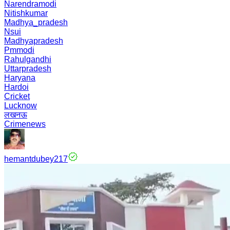
Narendramodi
Nitishkumar
Madhya_pradesh
Nsui
Madhyapradesh
Pmmodi
Rahulgandhi
Uttarpradesh
Haryana
Hardoi
Cricket
Lucknow
लखनऊ
Crimenews
hemantdubey217