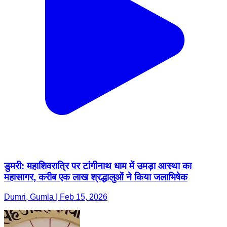
डुमरी: महाशिवरात्रि पर टांगीनाथ धाम में उमड़ा आस्था का
महासागर, करीब एक लाख श्रद्धालुओं ने किया जलाभिषेक
Dumri, Gumla | Feb 15, 2026