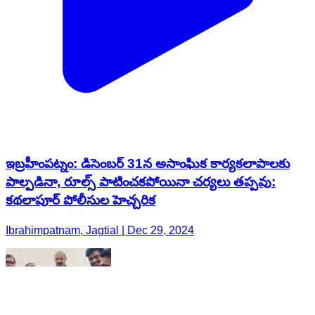
ఇబ్రహీంపట్నం: డిసెంబర్ 31న అసాంఘిక కార్యకలాపాలకు
పాల్పడినా, రూల్స్‌ పాటించకపోయినా చర్యలు తప్పవు:
కథలాపూర్ పోలీసుల హెచ్చరిక
Ibrahimpatnam, Jagtial | Dec 29, 2024