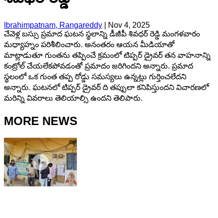
Ibrahimpatnam, Rangareddy
|
Nov 4, 2025
చేవెళ్ల బస్సు ప్రమాద ఘటన స్థలాన్ని డీజీపీ శివధర్ రెడ్డి మంగళవారం
మధ్యాహ్నం పరిశీలించారు. అనంతరం ఆయన మీడియాతో
మాట్లాడుతూ గుంతను తప్పించే క్రమంలో టిప్పర్ డ్రైవర్ తన వాహనాన్ని
కంట్రోల్ చేయలేకపోవడంతో ప్రమాదం జరిగిందని అన్నారు. ప్రమాద
స్థలంలో ఒక గుంత తప్ప రోడ్డు సమస్యలు ఉన్నట్లు గుర్తించలేదని
అన్నారు. ఘటనలో టిప్పర్ డ్రైవర్ ది తప్పులా కనిపిస్తుందని విచారణలో
మరిన్ని వివరాలు తెలియాల్సి ఉందని తెలిపారు.
MORE NEWS