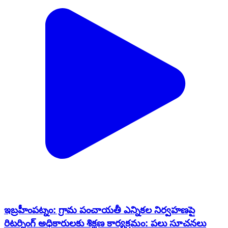
ఇబ్రహీంపట్నం: గ్రామ పంచాయతీ ఎన్నికల నిర్వహణపై
రిటర్నింగ్ అధికారులకు శిక్షణ కార్యక్రమం: పలు సూచనలు