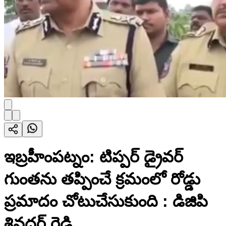
ఇబ్రహీంపట్నం: టిప్పర్ డ్రైవర్
గుంతను తప్పించే క్రమంలో రోడ్డు
ప్రమాదం చోటుచేసుకుంది : డిజిపి
శివధర్ రెడ్డి