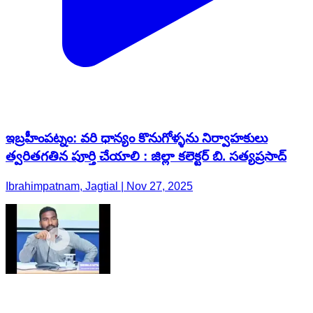
ఇబ్రహీంపట్నం: వరి ధాన్యం కొనుగోళ్ళను నిర్వాహకులు
త్వరితగతిన పూర్తి చేయాలి : జిల్లా కలెక్టర్ బి. సత్యప్రసాద్
Ibrahimpatnam, Jagtial | Nov 27, 2025