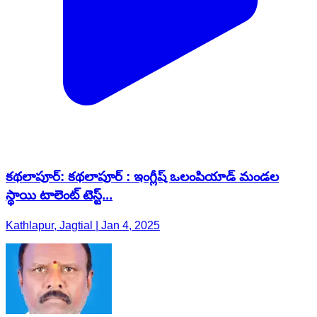
కథలాపూర్: కథలాపూర్ : ఇంగ్లీష్ ఒలంపియాడ్ మండల
స్థాయి టాలెంట్ టెస్ట్...
Kathlapur, Jagtial | Jan 4, 2025