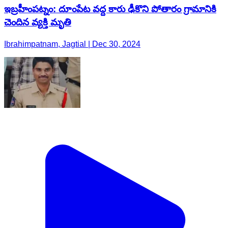
ఇబ్రహీంపట్నం: దూంపేట వద్ద కారు ఢీకొని పోతారం గ్రామానికి
చెందిన వ్యక్తి మృతి
Ibrahimpatnam, Jagtial | Dec 30, 2024