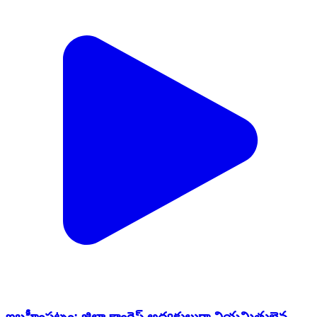
ఇబ్రహీంపట్నం: జిల్లా కాంగ్రెస్ అధ్యక్షులుగా నియమితులైన