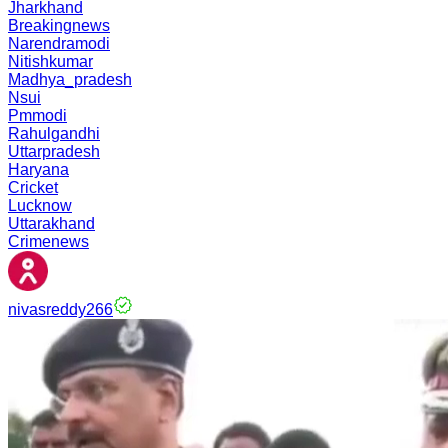
Jharkhand
Breakingnews
Narendramodi
Nitishkumar
Madhya_pradesh
Nsui
Pmmodi
Rahulgandhi
Uttarpradesh
Haryana
Cricket
Lucknow
Uttarakhand
Crimenews
nivasreddy266