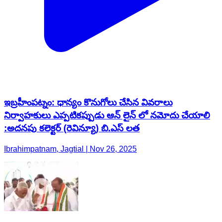
ఇబ్రహీంపట్నం: ధాన్యం కొనుగోలు చేసిన వివరాలు
నిర్వాహకులు ఎప్పటికప్పుడు ఆన్ లైన్ లో నమోదు చేయాలి
:అదనపు కలెక్టర్ (రెవిన్యూ) బి.ఎస్ లత
Ibrahimpatnam, Jagtial | Nov 26, 2025