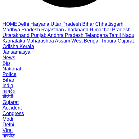
HOME
Delhi
Haryana
Uttar Pradesh
Bihar
Chhattisgarh
Madhya Pradesh
Rajasthan
Jharkhand
Himachal Pradesh
Uttarakhand
Punjab
Andhra Pradesh
Telangana
Tamil Nadu
Karnataka
Maharashtra
Assam
West Bengal
Tripura
Gujarat
Odisha
Kerala
Jansamasya
News
Bjp
National
Police
Bihar
India
कांग्रेस
बीजेपी
Gujarat
Accident
Congress
Modi
Delhi
Viral
मारपीट