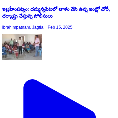
ఇబ్రహీంపట్నం: దమ్మన్నపేటలో తాళం వేసి ఉన్న ఇంట్లో చోరీ,
దర్యాప్తు చేస్తున్న పోలీసులు
Ibrahimpatnam, Jagtial | Feb 15, 2025