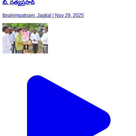
బి. సత్యప్రసాద్
Ibrahimpatnam, Jagtial | Nov 29, 2025