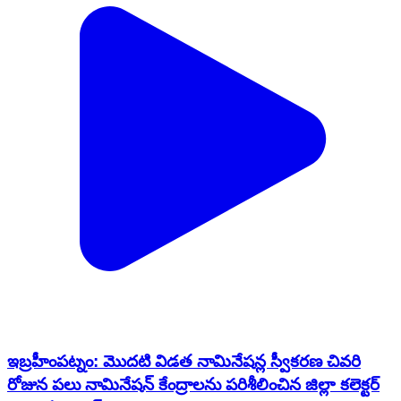
ఇబ్రహీంపట్నం: మొదటి విడత నామినేషన్ల స్వీకరణ చివరి
రోజున పలు నామినేషన్ కేంద్రాలను పరిశీలించిన జిల్లా కలెక్టర్