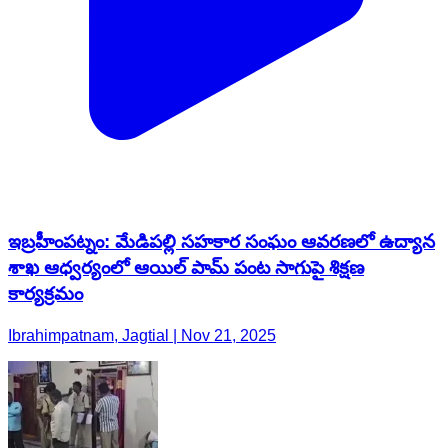
ఇబ్రహీంపట్నం: మేడిపల్లి సహకార సంఘం ఆవరణలో ఉద్యాన
శాఖ ఆధ్వర్యంలో ఆయిల్ పామ్ పంట సాగుపై శిక్షణ
కార్యక్రమం
Ibrahimpatnam, Jagtial | Nov 21, 2025