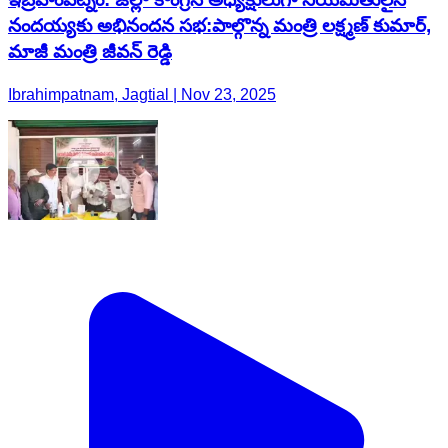
నందయ్యకు అభినందన సభ:పాల్గొన్న మంత్రి లక్ష్మణ్ కుమార్,
మాజీ మంత్రి జీవన్ రెడ్డి
Ibrahimpatnam, Jagtial | Nov 23, 2025