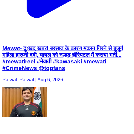
Mewat- दुःखद खबर! बरसात के कारण मकान गिरने से बुजुर्ग
महिला हारूनी दबी, घायल को नल्हड़ हॉस्पिटल में कराया भर्ती...
#mewatireel #मेवाती #kawasaki #mewati
#CrimeNews @topfans
Palwal, Palwal | Aug 6, 2026