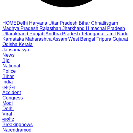
HOME
Delhi
Haryana
Uttar Pradesh
Bihar
Chhattisgarh
Madhya Pradesh
Rajasthan
Jharkhand
Himachal Pradesh
Uttarakhand
Punjab
Andhra Pradesh
Telangana
Tamil Nadu
Karnataka
Maharashtra
Assam
West Bengal
Tripura
Gujarat
Odisha
Kerala
Jansamasya
News
Bjp
National
Police
Bihar
India
कांग्रेस
Accident
Congress
Modi
Delhi
Viral
मारपीट
Breakingnews
Narendramodi