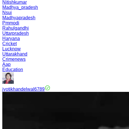
Nitishkumar
Madhya_pradesh
Nsui
Madhyapradesh
Pmmodi
Rahulgandhi
Uttarpradesh
Haryana
Cricket
Lucknow
Uttarakhand
Crimenews
Aap
Education
jyotikhandelwal6789