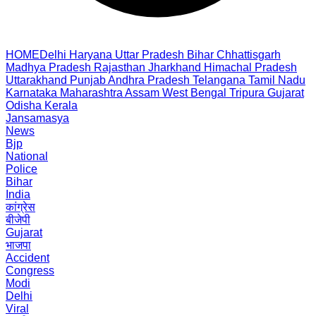
HOME
Delhi
Haryana
Uttar Pradesh
Bihar
Chhattisgarh
Madhya Pradesh
Rajasthan
Jharkhand
Himachal Pradesh
Uttarakhand
Punjab
Andhra Pradesh
Telangana
Tamil Nadu
Karnataka
Maharashtra
Assam
West Bengal
Tripura
Gujarat
Odisha
Kerala
Jansamasya
News
Bjp
National
Police
Bihar
India
कांग्रेस
बीजेपी
Gujarat
भाजपा
Accident
Congress
Modi
Delhi
Viral