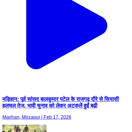
मड़िहान: पूर्व सांसद बालकुमार पटेल के राजगढ़ दौरे से सियासी
हलचल तेज, भावी चुनाव को लेकर अटकलें हुईं बढ़ी
Marihan, Mirzapur | Feb 17, 2026