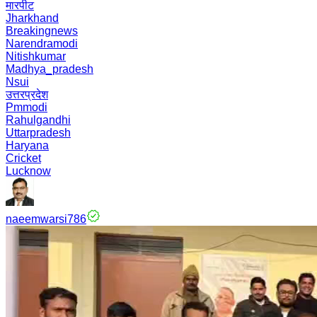
मारपीट
Jharkhand
Breakingnews
Narendramodi
Nitishkumar
Madhya_pradesh
Nsui
उत्तरप्रदेश
Pmmodi
Rahulgandhi
Uttarpradesh
Haryana
Cricket
Lucknow
naeemwarsi786