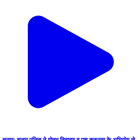
चुनार: चुनार पुलिस ने गोवध निवारण व पशु क्रूरता के अभियोग से