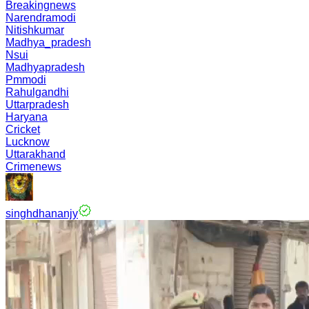
Breakingnews
Narendramodi
Nitishkumar
Madhya_pradesh
Nsui
Madhyapradesh
Pmmodi
Rahulgandhi
Uttarpradesh
Haryana
Cricket
Lucknow
Uttarakhand
Crimenews
singhdhananjy