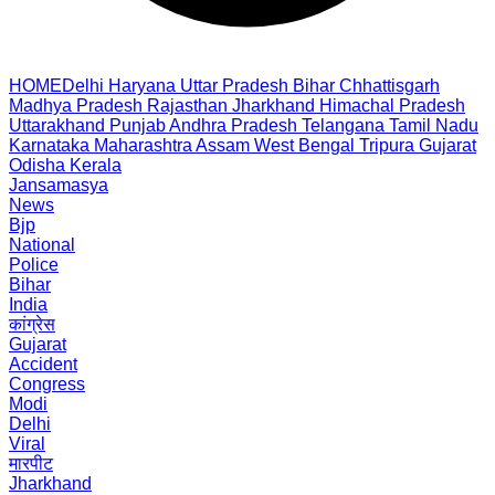
HOME
Delhi
Haryana
Uttar Pradesh
Bihar
Chhattisgarh
Madhya Pradesh
Rajasthan
Jharkhand
Himachal Pradesh
Uttarakhand
Punjab
Andhra Pradesh
Telangana
Tamil Nadu
Karnataka
Maharashtra
Assam
West Bengal
Tripura
Gujarat
Odisha
Kerala
Jansamasya
News
Bjp
National
Police
Bihar
India
कांग्रेस
Gujarat
Accident
Congress
Modi
Delhi
Viral
मारपीट
Jharkhand