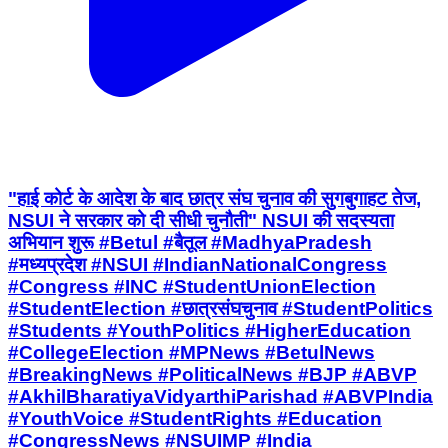
"हाई कोर्ट के आदेश के बाद छात्र संघ चुनाव की सुगबुगाहट तेज,
NSUI ने सरकार को दी सीधी चुनौती" NSUI की सदस्यता
अभियान शुरू #Betul #बैतूल #MadhyaPradesh
#मध्यप्रदेश #NSUI #IndianNationalCongress
#Congress #INC #StudentUnionElection
#StudentElection #छात्रसंघचुनाव #StudentPolitics
#Students #YouthPolitics #HigherEducation
#CollegeElection #MPNews #BetulNews
#BreakingNews #PoliticalNews #BJP #ABVP
#AkhilBharatiyaVidyarthiParishad #ABVPIndia
#YouthVoice #StudentRights #Education
#CongressNews #NSUIMP #India