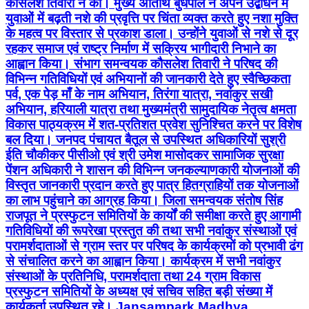
कौसलेश तिवारी ने की। मुख्य अतिथि बुधपाल ने अपने उद्बोधन में
युवाओं में बढ़ती नशे की प्रवृत्ति पर चिंता व्यक्त करते हुए नशा मुक्ति
के महत्व पर विस्तार से प्रकाश डाला। उन्होंने युवाओं से नशे से दूर
रहकर समाज एवं राष्ट्र निर्माण में सक्रिय भागीदारी निभाने का
आह्वान किया। संभाग समन्वयक कौसलेश तिवारी ने परिषद की
विभिन्न गतिविधियों एवं अभियानों की जानकारी देते हुए स्वैच्छिकता
पर्व, एक पेड़ माँ के नाम अभियान, तिरंगा यात्रा, नवांकुर सखी
अभियान, हरियाली यात्रा तथा मुख्यमंत्री सामुदायिक नेतृत्व क्षमता
विकास पाठ्यक्रम में शत-प्रतिशत प्रवेश सुनिश्चित करने पर विशेष
बल दिया। जनपद पंचायत बैतूल से उपस्थित अधिकारियों सुश्री
ईति चौकीकर पीसीओ एवं श्री उमेश मासोदकर सामाजिक सुरक्षा
पेंशन अधिकारी ने शासन की विभिन्न जनकल्याणकारी योजनाओं की
विस्तृत जानकारी प्रदान करते हुए पात्र हितग्राहियों तक योजनाओं
का लाभ पहुंचाने का आग्रह किया। जिला समन्वयक संतोष सिंह
राजपूत ने प्रस्फुटन समितियों के कार्यों की समीक्षा करते हुए आगामी
गतिविधियों की रूपरेखा प्रस्तुत की तथा सभी नवांकुर संस्थाओं एवं
परामर्शदाताओं से ग्राम स्तर पर परिषद के कार्यक्रमों को प्रभावी ढंग
से संचालित करने का आह्वान किया। कार्यक्रम में सभी नवांकुर
संस्थाओं के प्रतिनिधि, परामर्शदाता तथा 24 ग्राम विकास
प्रस्फुटन समितियों के अध्यक्ष एवं सचिव सहित बड़ी संख्या में
कार्यकर्ता उपस्थित रहे। Jansampark Madhya