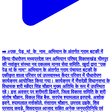
➡️ #एक_पेड़_मां_के_नाम_अभियान के अंतर्गत ग्राम बटकी में
किया पौधरोपण मध्यप्रदेश जन अभियान परिषद विकासखंड भीमपुर
की नवांकुर संस्था नव एकलव्य मानव सेवा समिति, खुर्दा द्वारा "एक
पेड़ मां के नाम" अभियान के अंतर्गत ग्राम पंचायत बटकी के
एकीकृत शाला परिसर एवं उपस्वास्थ्य केंद्र परिसर में पौधारोपण
कार्यक्रम आयोजित किया गया। कार्यक्रम में भैंसदेही विधानसभा के
विधायक श्री महेंद्र सिंह चौहान मुख्य अतिथि के रूप में उपस्थित
रहे। इस अवसर पर श्रीमती ढिकारे, जिला विकास समिति के श्री
संतोष चौहान, विकल सिंह बैस, सरपंच श्यामलाल इरपाचे, अशोक
इवने, श्यामलाल मर्सकोले, मंसाराम चौहान, उमराव उइके, शिव
प्रसाद कवड़े, शिवदयाल आजाद सहित अनेक जनप्रतिनिधि एवं