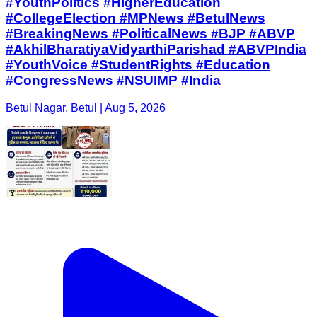
#YouthPolitics #HigherEducation
#CollegeElection #MPNews #BetulNews
#BreakingNews #PoliticalNews #BJP #ABVP
#AkhilBharatiyaVidyarthiParishad #ABVPIndia
#YouthVoice #StudentRights #Education
#CongressNews #NSUIMP #India
Betul Nagar, Betul | Aug 5, 2026