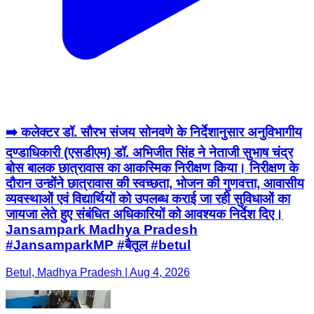
➡️ कलेक्टर डॉ. सौरभ संजय सोनवणे के निर्देशानुसार अनुविभागीय
दण्डाधिकारी (एसडीएम) डॉ. अभिजीत सिंह ने नेताजी सुभाष चंद्र
बोस बालक छात्रावास का आकस्मिक निरीक्षण किया। निरीक्षण के
दौरान उन्होंने छात्रावास की स्वच्छता, भोजन की गुणवत्ता, आवासीय
व्यवस्थाओं एवं विद्यार्थियों को उपलब्ध कराई जा रही सुविधाओं का
जायजा लेते हुए संबंधित अधिकारियों को आवश्यक निर्देश दिए।
Jansampark Madhya Pradesh
#JansamparkMP #बैतूल #betul
Betul, Madhya Pradesh | Aug 4, 2026