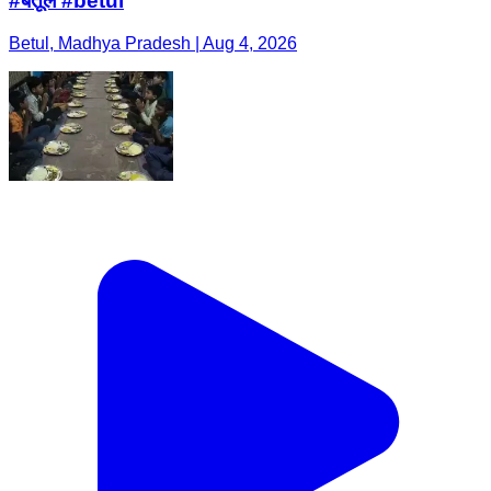
#बैतूल #betul
Betul, Madhya Pradesh | Aug 4, 2026