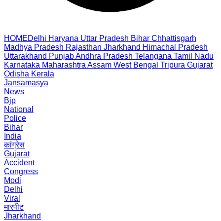
HOME
Delhi
Haryana
Uttar Pradesh
Bihar
Chhattisgarh
Madhya Pradesh
Rajasthan
Jharkhand
Himachal Pradesh
Uttarakhand
Punjab
Andhra Pradesh
Telangana
Tamil Nadu
Karnataka
Maharashtra
Assam
West Bengal
Tripura
Gujarat
Odisha
Kerala
Jansamasya
News
Bjp
National
Police
Bihar
India
कांग्रेस
Gujarat
Accident
Congress
Modi
Delhi
Viral
मारपीट
Jharkhand