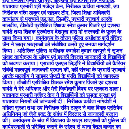
श्री कमलेश कुमार खरपुसे, डीएसपी श्री दिनेश सिंह मर्सकोले,
यातायात प्रभारी श्री गजेंद्र केन, निरीक्षक कविता नागवंशी, उप
निरीक्षक रश्मि ठाकुर एवं साइबर टीम, जिला शिक्षा अधिकारी
कार्यालय से प्राचार्य एल.एल. लिल्हौरे, प्रभारी प्राचार्य आरके
मालवीय, टीओटी प्रशिक्षित शिक्षक रमेश कुमार पिंजारे एवं दशरथ
गावंडे तथा शिक्षक पुरुषोत्तम देशमुख द्वारा मां सरस्वती के पूजन के
साथ किया गया। कार्यक्रम के दौरान पुलिस अधीक्षक श्री वीरेंद्र
जैन ने छात्र-छात्राओं को संबोधित करते हुए उनका मार्गदर्शन
किया। अतिरिक्त पुलिस अधीक्षक कमलेश कुमार खरपुसे ने सृजन
संवाद कार्यक्रम के उद्देश्य एवं इसकी विस्तृत जानकारी से विद्यार्थियों
को अवगत कराया। प्राचार्य एलएल लिल्हौरे ने विद्यार्थियों को कैरियर
संबंधी महत्वपूर्ण जानकारी प्रदान की, वहीं संस्था के प्रभारी प्राचार्य
आरके मालवीय ने साइबर सेफ्टी के प्रति विद्यार्थियों को जागरूक
किया। टीओटी प्रशिक्षित शिक्षक रमेश कुमार पिंजारे एवं दशरथ
गावंडे ने मेरे अधिकार और मेरी जिम्मेदारी विषय पर प्रकाश डाला।
यातायात प्रभारी गजेंद्र केन ने विद्यार्थियों को सड़क सुरक्षा एवं
यातायात नियमों की जानकारी दी। निरीक्षक कविता नागवंशी ने
महिला सुरक्षा तथा उप निरीक्षक रश्मि ठाकुर ने बाल विवाह प्रतिषेध
अधिनियम एवं जेजे एक्ट के संबंध में विस्तार से जानकारी प्रदान
की। कार्यक्रम के अंत में विद्यालय के छात्र-छात्राओं को पुलिस की
कार्यप्रणाली से परिचित कराने के उद्देश्य से थाना बैतूल बाजार का