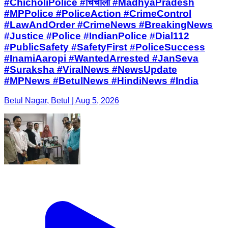
#ChicholiPolice #चिचोली #MadhyaPradesh
#MPPolice #PoliceAction #CrimeControl
#LawAndOrder #CrimeNews #BreakingNews
#Justice #Police #IndianPolice #Dial112
#PublicSafety #SafetyFirst #PoliceSuccess
#InamiAaropi #WantedArrested #JanSeva
#Suraksha #ViralNews #NewsUpdate
#MPNews #BetulNews #HindiNews #India
Betul Nagar, Betul | Aug 5, 2026