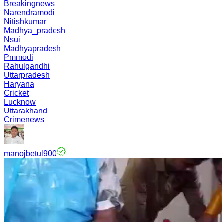
Breakingnews
Narendramodi
Nitishkumar
Madhya_pradesh
Nsui
Madhyapradesh
Pmmodi
Rahulgandhi
Uttarpradesh
Haryana
Cricket
Lucknow
Uttarakhand
Crimenews
manojbetul900