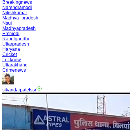
Breakingnews
Narendramodi
Nitishkumar
Madhya_pradesh
Nsui
Madhyapradesh
Pmmodi
Rahulgandhi
Uttarpradesh
Haryana
Cricket
Lucknow
Uttarakhand
Crimenews
sikandarpatelssr