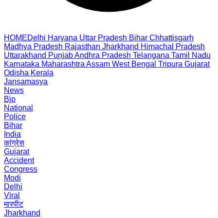
HOME
Delhi
Haryana
Uttar Pradesh
Bihar
Chhattisgarh
Madhya Pradesh
Rajasthan
Jharkhand
Himachal Pradesh
Uttarakhand
Punjab
Andhra Pradesh
Telangana
Tamil Nadu
Karnataka
Maharashtra
Assam
West Bengal
Tripura
Gujarat
Odisha
Kerala
Jansamasya
News
Bjp
National
Police
Bihar
India
कांग्रेस
Gujarat
Accident
Congress
Modi
Delhi
Viral
मारपीट
Jharkhand