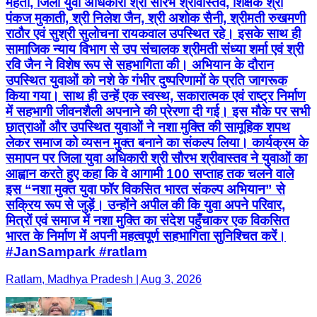
मेहता, जिला युवा अधिकारी श्री सौरभ श्रीवास्तव, शिक्षक श्री
पंकज मुकाती, श्री निलेश जैन, श्री अशोक सैनी, श्रीमती रुखमणी
राठौर एवं सुश्री सुलोचना रायकवाल उपस्थित रहे। इसके साथ ही
सामाजिक न्याय विभाग से उप संचालक श्रीमती संध्या शर्मा एवं श्री
रवि जैन ने विशेष रूप से सहभागिता की। अभियान के दौरान
उपस्थित युवाओं को नशे के गंभीर दुष्परिणामों के प्रति जागरूक
किया गया। साथ ही उन्हें एक स्वस्थ, सकारात्मक एवं राष्ट्र निर्माण
में सहभागी जीवनशैली अपनाने की प्रेरणा दी गई। इस मौके पर सभी
छात्राओं और उपस्थित युवाओं ने नशा मुक्ति की सामूहिक शपथ
लेकर समाज को व्यसन मुक्त बनाने का संकल्प लिया। कार्यक्रम के
समापन पर जिला युवा अधिकारी श्री सौरभ श्रीवास्तव ने युवाओं का
आह्वान करते हुए कहा कि वे आगामी 100 सप्ताह तक चलने वाले
इस “नशा मुक्त युवा फॉर विकसित भारत संकल्प अभियान” से
सक्रिय रूप से जुड़ें। उन्होंने अपील की कि युवा अपने परिवार,
मित्रों एवं समाज में नशा मुक्ति का संदेश पहुँचाकर एक विकसित
भारत के निर्माण में अपनी महत्वपूर्ण सहभागिता सुनिश्चित करें।
#JanSampark #ratlam
Ratlam, Madhya Pradesh | Aug 3, 2026