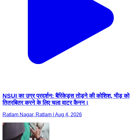
NSUI का उग्र प्रदर्शन: बैरिकेड्स तोड़ने की कोशिश, भीड़ को
तितरबितर करने के लिए चला वाटर कैनन।
Ratlam Nagar, Ratlam | Aug 4, 2026