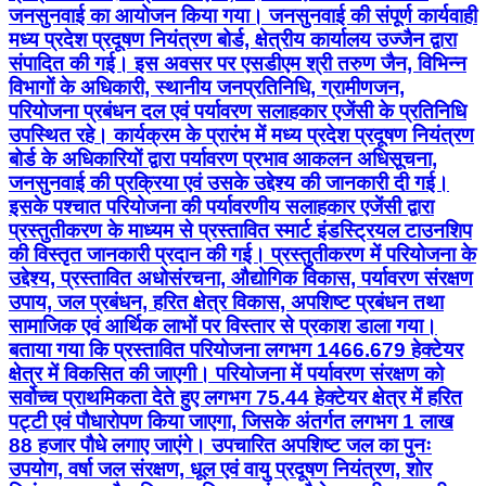
जनसुनवाई का आयोजन किया गया। जनसुनवाई की संपूर्ण कार्यवाही
मध्य प्रदेश प्रदूषण नियंत्रण बोर्ड, क्षेत्रीय कार्यालय उज्जैन द्वारा
संपादित की गई। इस अवसर पर एसडीएम श्री तरुण जैन, विभिन्न
विभागों के अधिकारी, स्थानीय जनप्रतिनिधि, ग्रामीणजन,
परियोजना प्रबंधन दल एवं पर्यावरण सलाहकार एजेंसी के प्रतिनिधि
उपस्थित रहे। कार्यक्रम के प्रारंभ में मध्य प्रदेश प्रदूषण नियंत्रण
बोर्ड के अधिकारियों द्वारा पर्यावरण प्रभाव आकलन अधिसूचना,
जनसुनवाई की प्रक्रिया एवं उसके उद्देश्य की जानकारी दी गई।
इसके पश्चात परियोजना की पर्यावरणीय सलाहकार एजेंसी द्वारा
प्रस्तुतीकरण के माध्यम से प्रस्तावित स्मार्ट इंडस्ट्रियल टाउनशिप
की विस्तृत जानकारी प्रदान की गई। प्रस्तुतीकरण में परियोजना के
उद्देश्य, प्रस्तावित अधोसंरचना, औद्योगिक विकास, पर्यावरण संरक्षण
उपाय, जल प्रबंधन, हरित क्षेत्र विकास, अपशिष्ट प्रबंधन तथा
सामाजिक एवं आर्थिक लाभों पर विस्तार से प्रकाश डाला गया।
बताया गया कि प्रस्तावित परियोजना लगभग 1466.679 हेक्टेयर
क्षेत्र में विकसित की जाएगी। परियोजना में पर्यावरण संरक्षण को
सर्वोच्च प्राथमिकता देते हुए लगभग 75.44 हेक्टेयर क्षेत्र में हरित
पट्टी एवं पौधारोपण किया जाएगा, जिसके अंतर्गत लगभग 1 लाख
88 हजार पौधे लगाए जाएंगे। उपचारित अपशिष्ट जल का पुनः
उपयोग, वर्षा जल संरक्षण, धूल एवं वायु प्रदूषण नियंत्रण, शोर