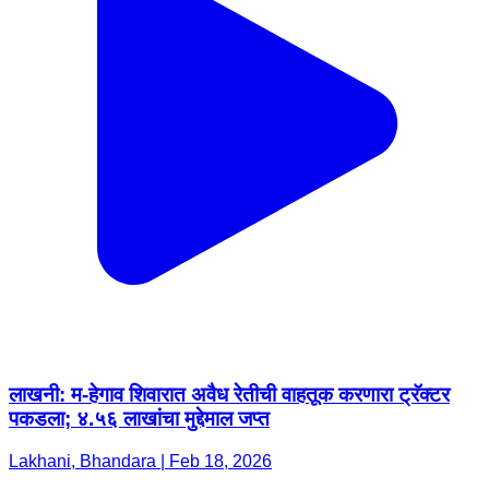
लाखनी: म-हेगाव शिवारात अवैध रेतीची वाहतूक करणारा ट्रॅक्टर
पकडला; ४.५६ लाखांचा मुद्देमाल जप्त
Lakhani, Bhandara | Feb 18, 2026