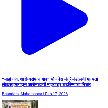
“माझं गाव, आरोग्यसंपन्न गाव” योजनेस मंत्रीमंडळाची मान्यता
लोकसहभागातून आरोग्यदायी महाराष्ट्र घडविण्याचा निर्धार
Bhandara, Maharashtra | Feb 17, 2026