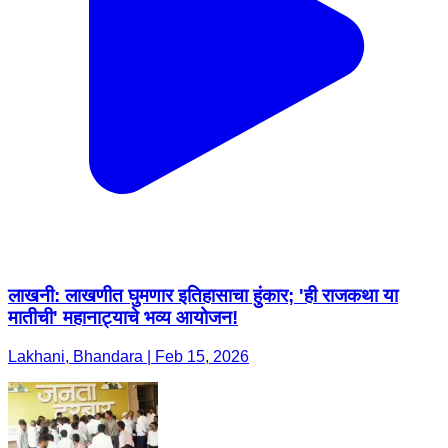
लाखनी: लाखणीत घुमणार इतिहासाचा हुंकार; 'ही राजकथा या
मातीची' महानाट्याचे भव्य आयोजन!
Lakhani, Bhandara | Feb 15, 2026