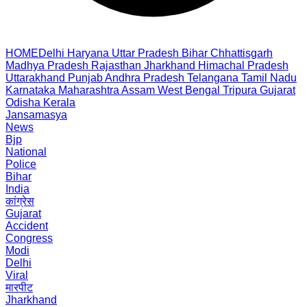
HOME
Delhi
Haryana
Uttar Pradesh
Bihar
Chhattisgarh
Madhya Pradesh
Rajasthan
Jharkhand
Himachal Pradesh
Uttarakhand
Punjab
Andhra Pradesh
Telangana
Tamil Nadu
Karnataka
Maharashtra
Assam
West Bengal
Tripura
Gujarat
Odisha
Kerala
Jansamasya
News
Bjp
National
Police
Bihar
India
कांग्रेस
Gujarat
Accident
Congress
Modi
Delhi
Viral
मारपीट
Jharkhand