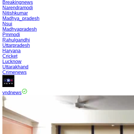
Breakingnews
Narendramodi
Nitishkumar
Madhya_pradesh
Nsui
Madhyapradesh
Pmmodi
Rahulgandhi
Uttarpradesh
Haryana
Cricket
Lucknow
Uttarakhand
Crimenews
vndnews