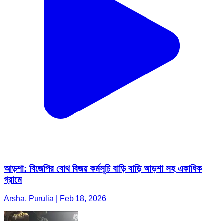
আড়শা: বিজেপির বোথ বিজয় কর্মসূচি বাড়ি বাড়ি আড়শা সহ একাধিক
গ্রামে
Arsha, Purulia | Feb 18, 2026