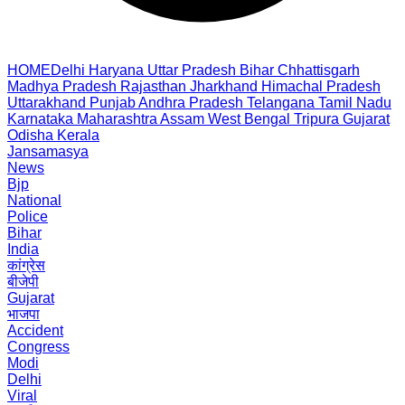
HOME
Delhi
Haryana
Uttar Pradesh
Bihar
Chhattisgarh
Madhya Pradesh
Rajasthan
Jharkhand
Himachal Pradesh
Uttarakhand
Punjab
Andhra Pradesh
Telangana
Tamil Nadu
Karnataka
Maharashtra
Assam
West Bengal
Tripura
Gujarat
Odisha
Kerala
Jansamasya
News
Bjp
National
Police
Bihar
India
कांग्रेस
बीजेपी
Gujarat
भाजपा
Accident
Congress
Modi
Delhi
Viral