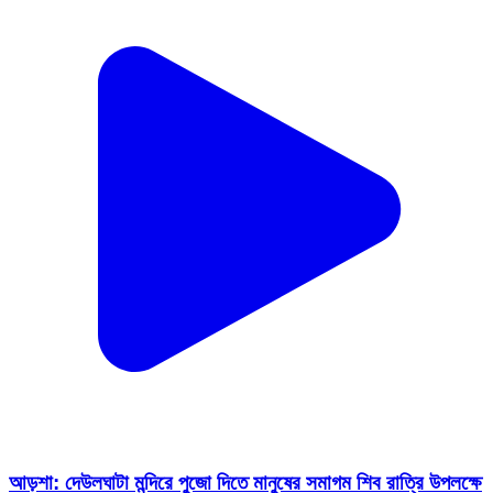
আড়শা: দেউলঘাটা মন্দিরে পুজো দিতে মানুষের সমাগম শিব রাত্রি উপলক্ষে