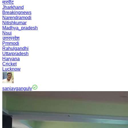
मारपीट
Jharkhand
Breakingnews
Narendramodi
Nitishkumar
Madhya_pradesh
Nsui
उत्तरप्रदेश
Pmmodi
Rahulgandhi
Uttarpradesh
Haryana
Cricket
Lucknow
sanjayganguly