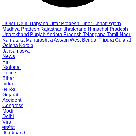
HOME
Delhi
Haryana
Uttar Pradesh
Bihar
Chhattisgarh
Madhya Pradesh
Rajasthan
Jharkhand
Himachal Pradesh
Uttarakhand
Punjab
Andhra Pradesh
Telangana
Tamil Nadu
Karnataka
Maharashtra
Assam
West Bengal
Tripura
Gujarat
Odisha
Kerala
Jansamasya
News
Bjp
National
Police
Bihar
India
कांग्रेस
Gujarat
Accident
Congress
Modi
Delhi
Viral
मारपीट
Jharkhand