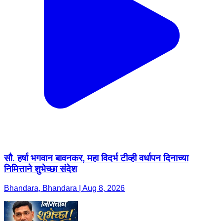
सौ. हर्षा भगवान बावनकर, महा विदर्भ टीव्ही वर्धापन दिनाच्या
निमित्ताने शुभेच्छा संदेश
Bhandara, Bhandara | Aug 8, 2026