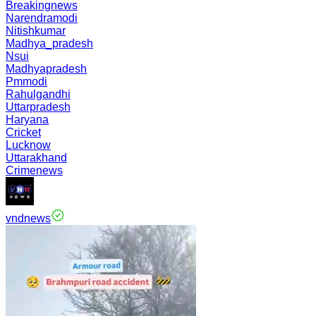
Breakingnews
Narendramodi
Nitishkumar
Madhya_pradesh
Nsui
Madhyapradesh
Pmmodi
Rahulgandhi
Uttarpradesh
Haryana
Cricket
Lucknow
Uttarakhand
Crimenews
vndnews