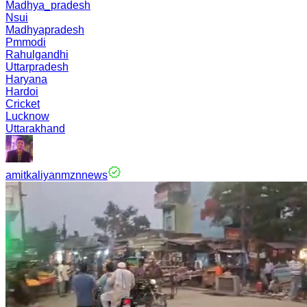
Madhya_pradesh
Nsui
Madhyapradesh
Pmmodi
Rahulgandhi
Uttarpradesh
Haryana
Hardoi
Cricket
Lucknow
Uttarakhand
amitkaliyanmznnews