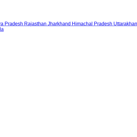
a Pradesh
Rajasthan
Jharkhand
Himachal Pradesh
Uttarakha
la