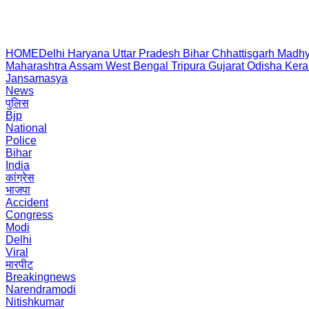
HOME
Delhi
Haryana
Uttar Pradesh
Bihar
Chhattisgarh
Madhy
Maharashtra
Assam
West Bengal
Tripura
Gujarat
Odisha
Kera
Jansamasya
News
पुलिस
Bjp
National
Police
Bihar
India
कांग्रेस
भाजपा
Accident
Congress
Modi
Delhi
Viral
मारपीट
Breakingnews
Narendramodi
Nitishkumar