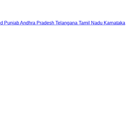
nd
Punjab
Andhra Pradesh
Telangana
Tamil Nadu
Karnataka