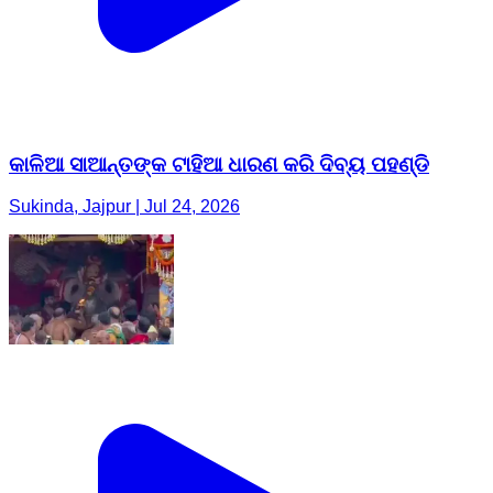
କାଳିଆ ସାଆନ୍ତଙ୍କ ଟାହିଆ ଧାରଣ କରି ଦିବ୍ୟ ପହଣ୍ଡି
Sukinda, Jajpur | Jul 24, 2026