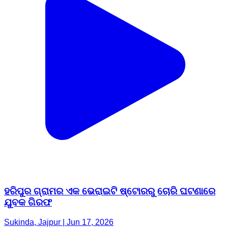
ହରିପୁର ଗ୍ରାମର ଏକ ଭେରାଇଟି ଷ୍ଟୋରରୁ ଚୋରି ଘଟଣାରେ
ଯୁବକ ଗିରଫ
Sukinda, Jajpur | Jun 17, 2026