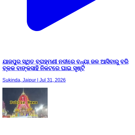
ଯାଜପୁର ସ୍ଥିତ ବ୍ରାହ୍ମଣୀ ନଦୀରେ ବନ୍ୟା ଜଳ ଆସିବାରୁ ବରି
ବ୍ଳକ ବାଙ୍କସାହି ନିକଟରେ ଘାଇ ସୃଷ୍ଟି
Sukinda, Jajpur | Jul 31, 2026