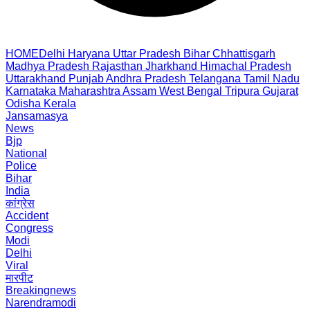
HOME
Delhi
Haryana
Uttar Pradesh
Bihar
Chhattisgarh
Madhya Pradesh
Rajasthan
Jharkhand
Himachal Pradesh
Uttarakhand
Punjab
Andhra Pradesh
Telangana
Tamil Nadu
Karnataka
Maharashtra
Assam
West Bengal
Tripura
Gujarat
Odisha
Kerala
Jansamasya
News
Bjp
National
Police
Bihar
India
कांग्रेस
Accident
Congress
Modi
Delhi
Viral
मारपीट
Breakingnews
Narendramodi