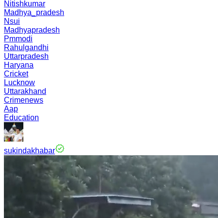
Nitishkumar
Madhya_pradesh
Nsui
Madhyapradesh
Pmmodi
Rahulgandhi
Uttarpradesh
Haryana
Cricket
Lucknow
Uttarakhand
Crimenews
Aap
Education
sukindakhabar