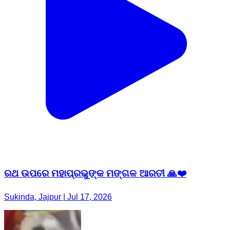
ରଥ ଉପରେ ମହାପ୍ରଭୁଙ୍କ ମଙ୍ଗଳ ଆରତୀ 🙏❤️
Sukinda, Jajpur | Jul 17, 2026