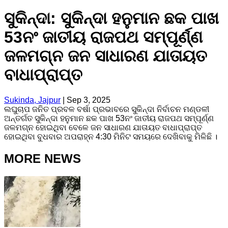
ସୁକିନ୍ଦା: ସୁକିନ୍ଦା ହନୁମାନ ଛକ ପାଖ
53ନଂ ଜାତୀୟ ରାଜପଥ ସମ୍ପୂର୍ଣ୍ଣ
ଜଳମଗ୍ନ ଜନ ସାଧାରଣ ଯାତାୟତ
ବାଧାପ୍ରାପ୍ତ
Sukinda, Jajpur
|
Sep 3, 2025
ଲଘୁଚାପ ଜନିତ ପ୍ରବଳ ବର୍ଷା ପ୍ରଭାବରେ ସୁକିନ୍ଦା ନିର୍ବାଚନ ମଣ୍ଡଳୀ
ଅନ୍ତର୍ଗତ ସୁକିନ୍ଦା ହନୁମାନ ଛକ ପାଖ 53ନଂ ଜାତୀୟ ରାଜପଥ ସମ୍ପୂର୍ଣ୍ଣ
ଜଳମଗ୍ନ ହୋଇଥିବା ବେଳେ ଜନ ସାଧାରଣ ଯାତାୟତ ବାଧାପ୍ରାପ୍ତ
ହୋଇଥିବା ବୁଧବାର ଅପରାହ୍ନ 4:30 ମିନିଟ ସମୟରେ ଦେଖିବାକୁ ମିଳିଛି ।
MORE NEWS