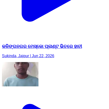
କଳିଙ୍ଗନଗର ମେସ୍କୋ ପ୍ଲାଣ୍ଟ ଭିତରେ ହାତୀ
Sukinda, Jajpur | Jun 22, 2026