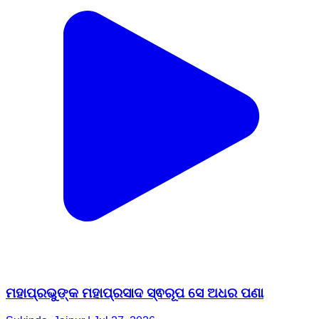
ମହାପ୍ରଭୁଙ୍କ ମହାପ୍ରସାଦ ସ୍ଵରୂପ ସେ ଅଧର ପଣା