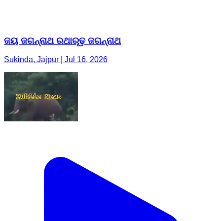
ଜୟ ଜଗନ୍ନାଥ ରଥାରୂଢ଼ ଜଗନ୍ନାଥ
Sukinda, Jajpur | Jul 16, 2026