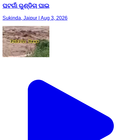
ଘଟଗାଁ ଗୁଣ୍ଡିଚା ଘାଇ
Sukinda, Jajpur | Aug 3, 2026