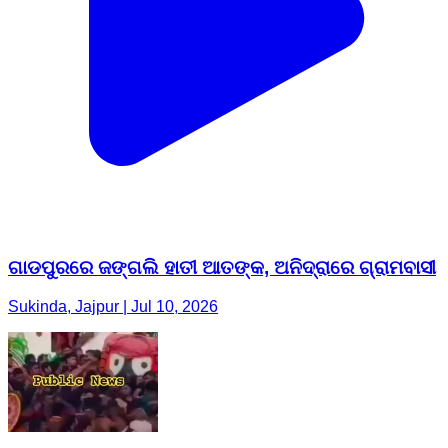
ଗାଡପୁରରେ ଜଙ୍ଗଲି ହାତୀ ଆତଙ୍କ, ଅନିଦ୍ରାରେ ଗ୍ରାମବାସୀ
Sukinda, Jajpur | Jul 10, 2026