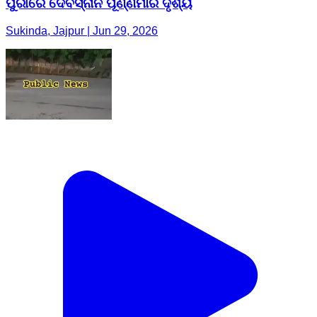
ପୁରୀରେ ଦେବସ୍ନାନ ପୂର୍ଣ୍ଣିମାର ଦୃଶ୍ୟ
Sukinda, Jajpur | Jun 29, 2026