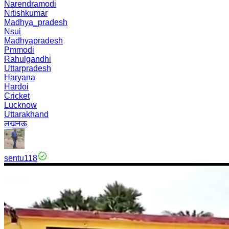
Narendramodi
Nitishkumar
Madhya_pradesh
Nsui
Madhyapradesh
Pmmodi
Rahulgandhi
Uttarpradesh
Haryana
Hardoi
Cricket
Lucknow
Uttarakhand
लखनऊ
sentu118