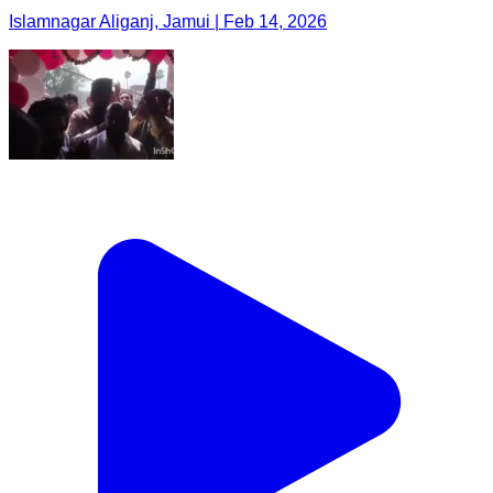
Islamnagar Aliganj, Jamui | Feb 14, 2026