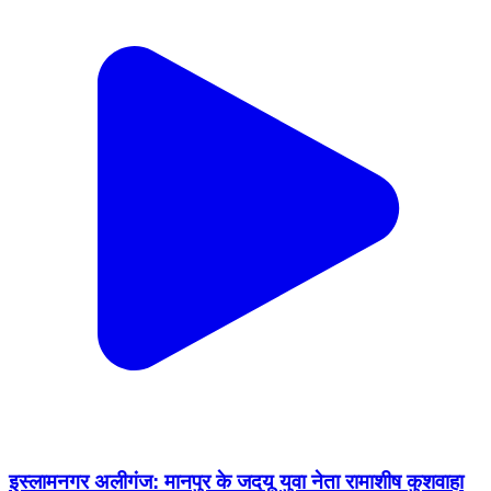
इस्लामनगर अलीगंज: मानपुर के जदयू युवा नेता रामाशीष कुशवाहा