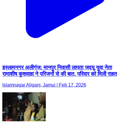
इस्लामनगर अलीगंज: मानपुर निवासी लापता जदयू युवा नेता
रामाशीष कुशवाहा ने परिजनों से की बात, परिवार को मिली राहत
Islamnagar Aliganj, Jamui | Feb 17, 2026