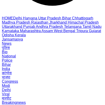
HOME
Delhi
Haryana
Uttar Pradesh
Bihar
Chhattisgarh
Madhya Pradesh
Rajasthan
Jharkhand
Himachal Pradesh
Uttarakhand
Punjab
Andhra Pradesh
Telangana
Tamil Nadu
Karnataka
Maharashtra
Assam
West Bengal
Tripura
Gujarat
Odisha
Kerala
Jansamasya
News
पुलिस
Bjp
National
Police
Bihar
India
कांग्रेस
भाजपा
Congress
Modi
Delhi
Viral
मारपीट
Breakingnews