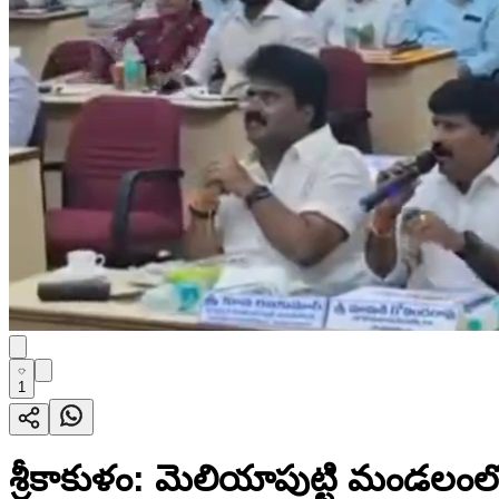
1
శ్రీకాకుళం: మెలియాపుట్టి మండలంల