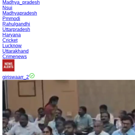
Madhya_pradesh
Nsui
Madhyapradesh
Pmmodi
Rahulgandhi
Uttarpradesh
Haryana
Cricket
Lucknow
Uttarakhand
Crimenews
giriswaarr_2