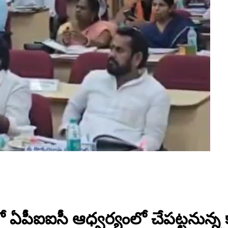
ో ఏపీఐఐసీ ఆధ్వర్యంలో చేపట్టనున్న