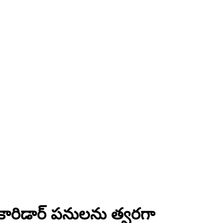
 కారిడార్ పనులను త్వరగా