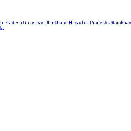
a Pradesh
Rajasthan
Jharkhand
Himachal Pradesh
Uttarakha
la