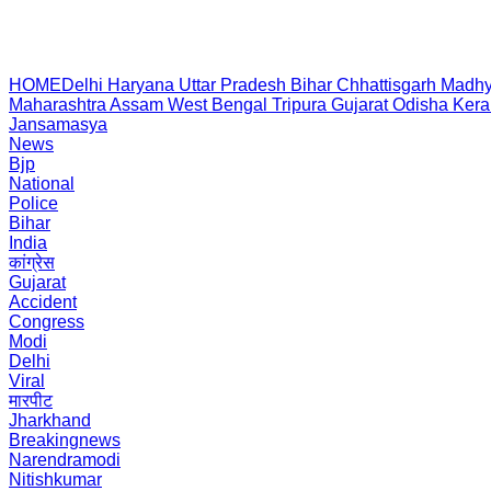
HOME
Delhi
Haryana
Uttar Pradesh
Bihar
Chhattisgarh
Madhy
Maharashtra
Assam
West Bengal
Tripura
Gujarat
Odisha
Kera
Jansamasya
News
Bjp
National
Police
Bihar
India
कांग्रेस
Gujarat
Accident
Congress
Modi
Delhi
Viral
मारपीट
Jharkhand
Breakingnews
Narendramodi
Nitishkumar