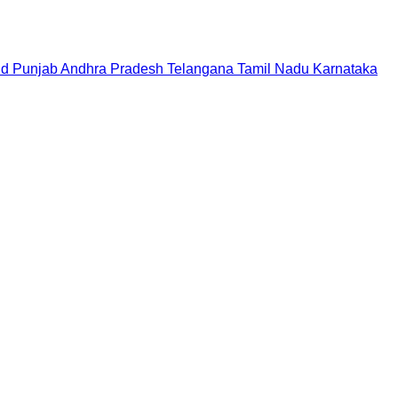
nd
Punjab
Andhra Pradesh
Telangana
Tamil Nadu
Karnataka