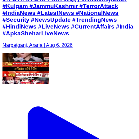
#Kulgam #JammuKashmir #TerrorAttack
#IndiaNews #LatestNews #NationalNews
#Security #NewsUpdate #TrendingNews
#HindiNews #LiveNews #CurrentAffairs #India
#ApkaSheharLiveNews
Narpatganj, Araria | Aug 6, 2026