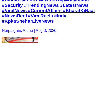
#Security #TrendingNews #LatestNews
#ViralNews #CurrentAffairs #BharatKiBaat
#NewsReel #ViralReels #India
#ApkaSheharLiveNews
Narpatganj, Araria | Aug 3, 2026