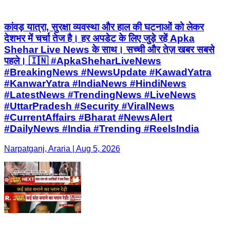
कांवड़ यात्रा, सुरक्षा व्यवस्था और हाल की घटनाओं को लेकर
देशभर में चर्चा तेज है। हर अपडेट के लिए जुड़े रहें Apka
Shehar Live News के साथ। सच्ची और तेज़ खबर सबसे
पहले। 🇮🇳 #ApkaSheharLiveNews
#BreakingNews #NewsUpdate #KawadYatra
#KanwarYatra #IndiaNews #HindiNews
#LatestNews #TrendingNews #LiveNews
#UttarPradesh #Security #ViralNews
#CurrentAffairs #Bharat #NewsAlert
#DailyNews #India #Trending #ReelsIndia
Narpatganj, Araria | Aug 5, 2026