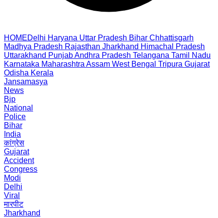
HOME
Delhi
Haryana
Uttar Pradesh
Bihar
Chhattisgarh
Madhya Pradesh
Rajasthan
Jharkhand
Himachal Pradesh
Uttarakhand
Punjab
Andhra Pradesh
Telangana
Tamil Nadu
Karnataka
Maharashtra
Assam
West Bengal
Tripura
Gujarat
Odisha
Kerala
Jansamasya
News
Bjp
National
Police
Bihar
India
कांग्रेस
Gujarat
Accident
Congress
Modi
Delhi
Viral
मारपीट
Jharkhand