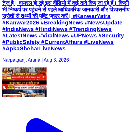
तेज़ है। वायरल हो रहे इस वीडियो में कई दावे किए जा रहे हैं। किसी
भी निष्कर्ष पर पहुंचने से पहले आधिकारिक जानकारी और विश्वसनीय
स्रोतों से तथ्यों की पुष्टि ज़रूर करें। #KanwarYatra
#Kanwar2026 #BreakingNews #NewsUpdate
#IndiaNews #HindiNews #TrendingNews
#LatestNews #ViralNews #UPNews #Security
#PublicSafety #CurrentAffairs #LiveNews
#ApkaSheharLiveNews
Narpatganj, Araria | Aug 3, 2026