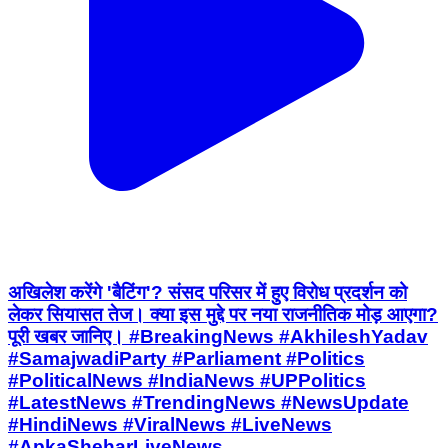
अखिलेश करेंगे 'बैटिंग'? संसद परिसर में हुए विरोध प्रदर्शन को
लेकर सियासत तेज। क्या इस मुद्दे पर नया राजनीतिक मोड़ आएगा?
पूरी खबर जानिए। #BreakingNews #AkhileshYadav
#SamajwadiParty #Parliament #Politics
#PoliticalNews #IndiaNews #UPPolitics
#LatestNews #TrendingNews #NewsUpdate
#HindiNews #ViralNews #LiveNews
#ApkaSheharLiveNews