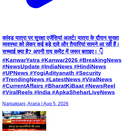
कांवड़ यात्रा पर सुरक्षा एजेंसियां अलर्ट! यात्रा के दौरान सुरक्षा
व्यवस्था को लेकर कई बड़े दावे और तैयारियां सामने आ रही हैं।
सच्चाई क्या है? अपनी राय कमेंट में जरूर बताइए। 👇
#KanwarYatra #Kanwar2026 #BreakingNews
#NewsUpdate #IndiaNews #HindiNews
#UPNews #YogiAdityanath #Security
#TrendingNews #LatestNews #ViralNews
#CurrentAffairs #BharatKiBaat #NewsReel
#ViralReels #India #ApkaSheharLiveNews
Narpatganj, Araria | Aug 5, 2026