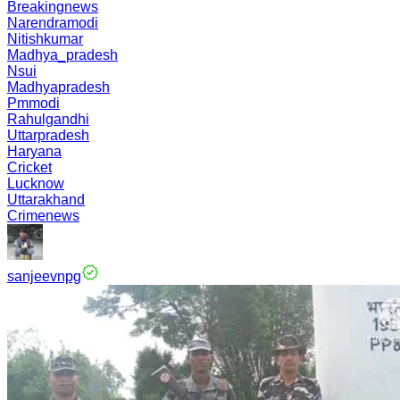
Breakingnews
Narendramodi
Nitishkumar
Madhya_pradesh
Nsui
Madhyapradesh
Pmmodi
Rahulgandhi
Uttarpradesh
Haryana
Cricket
Lucknow
Uttarakhand
Crimenews
sanjeevnpg