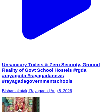
Unsanitary Toilets & Zero Security, Ground
Reality of Govt School Hostels #rgda
#rayagada #rayagadanews
#rayagadagovernmentschools
Bishamakatak, Rayagada | Aug 8, 2026