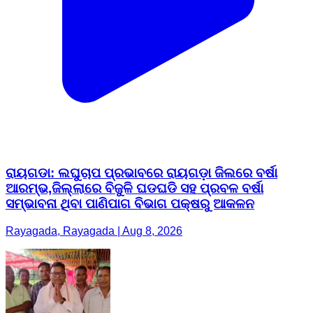
ରାୟଗଡା: ଲଘୁଚାପ ପ୍ରଭାବରେ ରାୟଗଡ଼ା ଜିଲରେ ବର୍ଷା
ଆରମ୍ଭ,ଜିଲ୍ଲାରେ ବିଜୁଳି ଘଡଘଡି ସହ ପ୍ରବଳ ବର୍ଷା
ସମ୍ଭାବନା ଥିବା ପାଣିପାଗ ବିଭାଗ ପକ୍ଷରୁ ଆକଳନ
Rayagada, Rayagada | Aug 8, 2026