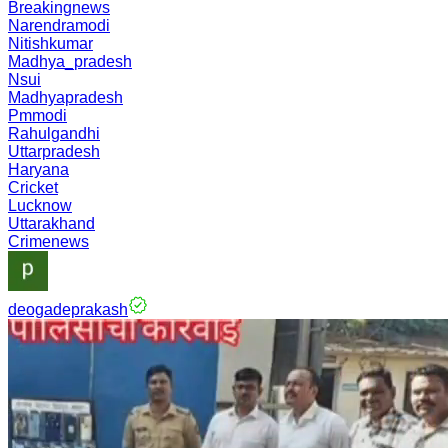
Breakingnews
Narendramodi
Nitishkumar
Madhya_pradesh
Nsui
Madhyapradesh
Pmmodi
Rahulgandhi
Uttarpradesh
Haryana
Cricket
Lucknow
Uttarakhand
Crimenews
deogadeprakash