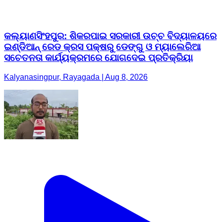
କଲ୍ୟାଣସିଂହପୁର: ଶିକରପାଇ ସରକାରୀ ଉଚ୍ଚ ବିଦ୍ୟାଳୟରେ
ଇଣ୍ଡିଆନ୍ ରେଡ କ୍ରସ ପକ୍ଷରୁ ଡେଙ୍ଗୁ ଓ ମ୍ୟାଲେରିଆ
ସଚେତନତା କାର୍ଯ୍ୟକ୍ରମରେ ଯୋଗଦେଇ ପ୍ରତିକ୍ରିୟା
Kalyanasingpur, Rayagada | Aug 8, 2026