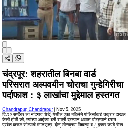
चंद्रपूर: शहरातील बिनबा वार्ड
परिसरात अल्पवयीन चोराचा गुन्हेगिरीचा
पर्दाफाश : ३ लाखांचा मुद्देमाल हस्तगत
Chandrapur, Chandrapur
|
Nov 5, 2025
दि.२२ सप्टेंबर ला नांदगाव पोडे) येथील एका महिलेने पोलिसांकडे तक्रार दाखल
केली होती की, त्यांच्या आईच्या घरी रात्री दरम्यान अज्ञात चोरट्याने घरात
प्रवेश करून सोन्याचे मंगळसूत्र, दोन सोन्याच्या जिवत्या व ८ हजार रुपये रोख