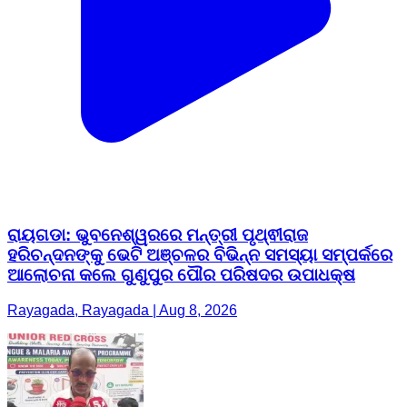
ରାୟଗଡା: ଭୁବନେଶ୍ୱରରେ ମନ୍ତ୍ରୀ ପୃଥ୍ଵୀରାଜ
ହରିଚନ୍ଦନଙ୍କୁ ଭେଟି ଅଞ୍ଚଳର ବିଭିନ୍ନ ସମସ୍ୟା ସମ୍ପର୍କରେ
ଆଲୋଚନା କଲେ ଗୁଣୁପୁର ପୌର ପରିଷଦର ଉପାଧକ୍ଷ
Rayagada, Rayagada | Aug 8, 2026