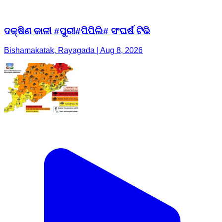
ଦକ୍ଷିଣ କାଳୀ #ପୁରୀ#ପିପିଲି# ସଂଘର୍ଷ ଟିଭି
Bishamakatak, Rayagada | Aug 8, 2026