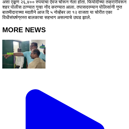
असा एकूण २६,४०० रुपयांचा ऐवज चोरून नेला होता. फिर्यादीच्या तक्रारीवरून
शहर पोलीस ठाण्यात गुन्हा नोंद करण्यात आला. तपासदरम्यान पोलिसांनी गुप्त
बातमीदाराच्या मदतीने आज दि ५ नोव्हेंबर ला १२ वाजता या चोरीत एका
विधीसंघर्षग्रस्त बालकाचा सहभाग असल्याचे उघड झाले.
MORE NEWS