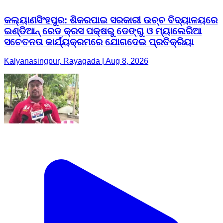
କଲ୍ୟାଣସିଂହପୁର: ଶିକରପାଇ ସରକାରୀ ଉଚ୍ଚ ବିଦ୍ୟାଳୟରେ
ଇଣ୍ଡିଆନ୍ ରେଡ କ୍ରସ ପକ୍ଷରୁ ଡେଙ୍ଗୁ ଓ ମ୍ୟାଲେରିଆ
ସଚେତନତା କାର୍ଯ୍ୟକ୍ରମରେ ଯୋଗଦେଇ ପ୍ରତିକ୍ରିୟା
Kalyanasingpur, Rayagada | Aug 8, 2026