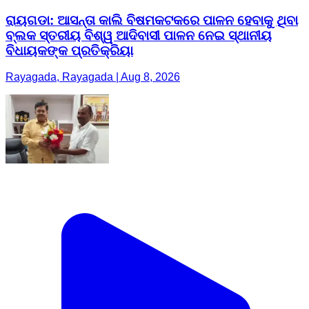
ରାୟଗଡା: ଆସନ୍ତା କାଲି ବିଷମକଟକରେ ପାଳନ ହେବାକୁ ଥିବା
ବ୍ଲକ ସ୍ତରୀୟ ବିଶ୍ୱ ଆଦିବାସୀ ପାଳନ ନେଇ ସ୍ଥାନୀୟ
ବିଧାୟକଙ୍କ ପ୍ରତିକ୍ରିୟା
Rayagada, Rayagada | Aug 8, 2026