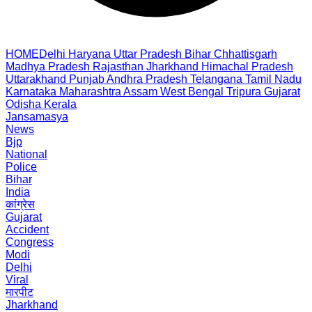
HOME
Delhi
Haryana
Uttar Pradesh
Bihar
Chhattisgarh
Madhya Pradesh
Rajasthan
Jharkhand
Himachal Pradesh
Uttarakhand
Punjab
Andhra Pradesh
Telangana
Tamil Nadu
Karnataka
Maharashtra
Assam
West Bengal
Tripura
Gujarat
Odisha
Kerala
Jansamasya
News
Bjp
National
Police
Bihar
India
कांग्रेस
Gujarat
Accident
Congress
Modi
Delhi
Viral
मारपीट
Jharkhand