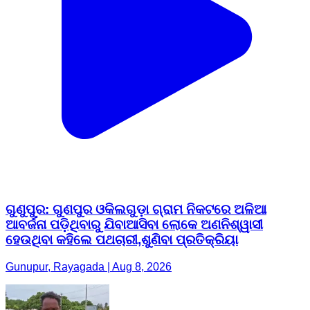
ଗୁଣୁପୁର: ଗୁଣପୁର ଓକିଲଗୁଡ଼ା ଗ୍ରାମ ନିକଟରେ ଅଳିଆ
ଆବର୍ଜନା ପଡ଼ିଥିବାରୁ ଯିବାଆସିବା ଲୋକେ ଅଣନିଶ୍ୱାସୀ
ହେଉଥିବା କହିଲେ ପଥଚାରୀ,ଶୁଣିବା ପ୍ରତିକ୍ରିୟା
Gunupur, Rayagada | Aug 8, 2026