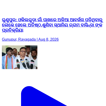
ଗୁଣୁପୁର: ଓକିଲଗୁଡ଼ା ଗାଁ ପାଖରେ ଅଳିଆ ଆବର୍ଜନା ପଡ଼ିଥିବାରୁ
ଲୋକେ ହେଲେ ଅତିଷ୍ଠ,ଶୁଣିବା ସ୍ଥାନିୟ ଗ୍ରାମ ବାସିନ୍ଦା ଙ୍କ
ପ୍ରତିକ୍ରିୟା
Gunupur, Rayagada | Aug 8, 2026