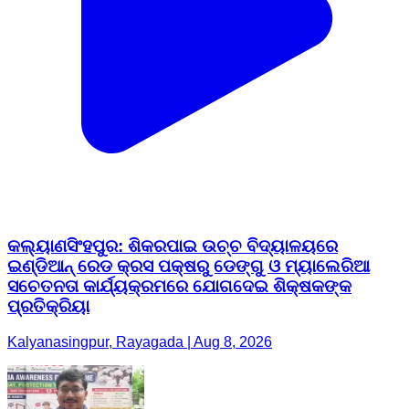
କଲ୍ୟାଣସିଂହପୁର: ଶିକରପାଇ ଉଚ୍ଚ ବିଦ୍ୟାଳୟରେ
ଇଣ୍ଡିଆନ୍ ରେଡ କ୍ରସ ପକ୍ଷରୁ ଡେଙ୍ଗୁ ଓ ମ୍ୟାଲେରିଆ
ସଚେତନତା କାର୍ଯ୍ୟକ୍ରମରେ ଯୋଗଦେଇ ଶିକ୍ଷକଙ୍କ
ପ୍ରତିକ୍ରିୟା
Kalyanasingpur, Rayagada | Aug 8, 2026