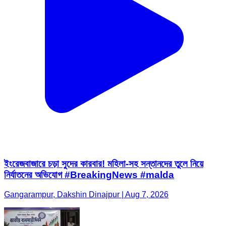
ইংরেজবাজারে চড়া সুদের কারবার! মহিলা-সহ সন্তানদের তুলে নিয়ে
নির্যাতনের অভিযোগ #BreakingNews #malda
Gangarampur, Dakshin Dinajpur | Aug 7, 2026