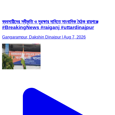
ব্যবসায়ীদের স্বীকৃতি ও সুরক্ষার দাবিতে সাংবাদিক বৈঠক রায়গঞ্জে
#BreakingNews #raiganj #uttardinajpur
Gangarampur, Dakshin Dinajpur | Aug 7, 2026