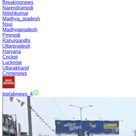
Breakingnews
Narendramodi
Nitishkumar
Madhya_pradesh
Nsui
Madhyapradesh
Pmmodi
Rahulgandhi
Uttarpradesh
Haryana
Cricket
Lucknow
Uttarakhand
Crimenews
biplabnews_4