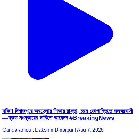
দক্ষিণ দিনাজপুরে অবহেলার শিকার রাস্তা, চরম ভোগান্তিতে জলঘরবাসী
—দ্রুত সংস্কারের দাবিতে আবেদন #BreakingNews
Gangarampur, Dakshin Dinajpur | Aug 7, 2026