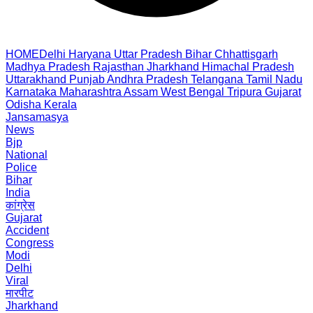
HOME
Delhi
Haryana
Uttar Pradesh
Bihar
Chhattisgarh
Madhya Pradesh
Rajasthan
Jharkhand
Himachal Pradesh
Uttarakhand
Punjab
Andhra Pradesh
Telangana
Tamil Nadu
Karnataka
Maharashtra
Assam
West Bengal
Tripura
Gujarat
Odisha
Kerala
Jansamasya
News
Bjp
National
Police
Bihar
India
कांग्रेस
Gujarat
Accident
Congress
Modi
Delhi
Viral
मारपीट
Jharkhand