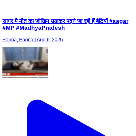
सागर मै मौत का जोखिम उठाकर पढ़ने जा रही हैं बेटियाँ #sagar
#MP #MadhyaPradesh
Panna, Panna | Aug 6, 2026