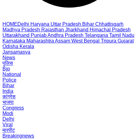
HOME
Delhi
Haryana
Uttar Pradesh
Bihar
Chhattisgarh
Madhya Pradesh
Rajasthan
Jharkhand
Himachal Pradesh
Uttarakhand
Punjab
Andhra Pradesh
Telangana
Tamil Nadu
Karnataka
Maharashtra
Assam
West Bengal
Tripura
Gujarat
Odisha
Kerala
Jansamasya
News
पुलिस
Bjp
National
Police
Bihar
India
कांग्रेस
भाजपा
Congress
Modi
Delhi
Viral
मारपीट
Breakingnews