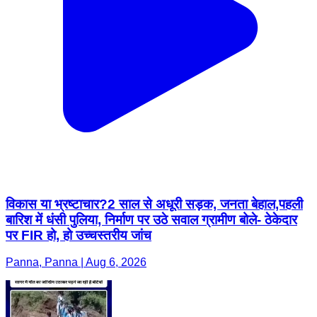
विकास या भ्रष्टाचार?2 साल से अधूरी सड़क, जनता बेहाल,पहली
बारिश में धंसी पुलिया, निर्माण पर उठे सवाल ग्रामीण बोले- ठेकेदार
पर FIR हो, हो उच्चस्तरीय जांच
Panna, Panna | Aug 6, 2026