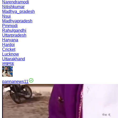
Narendramodi
Nitishkumar
Madhya_pradesh
Nsui
Madhyapradesh
Pmmodi
Rahulgandhi
Uttarpradesh
Haryana
Hardoi
Cricket
Lucknow
Uttarakhand
लखनऊ
pannanews11