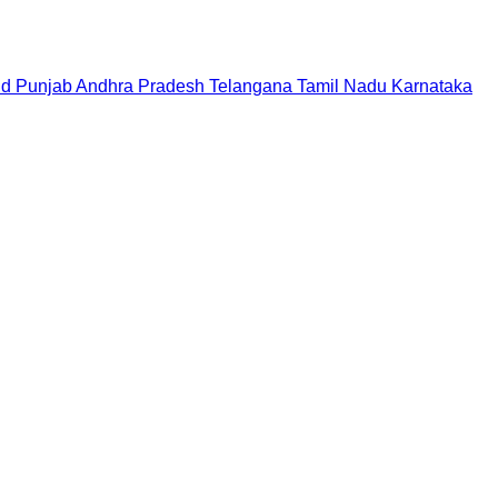
nd
Punjab
Andhra Pradesh
Telangana
Tamil Nadu
Karnataka