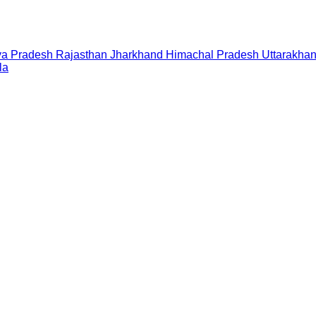
a Pradesh
Rajasthan
Jharkhand
Himachal Pradesh
Uttarakha
la