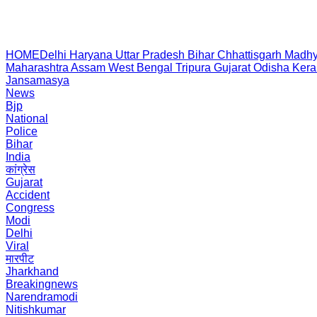
HOME
Delhi
Haryana
Uttar Pradesh
Bihar
Chhattisgarh
Madhy
Maharashtra
Assam
West Bengal
Tripura
Gujarat
Odisha
Kera
Jansamasya
News
Bjp
National
Police
Bihar
India
कांग्रेस
Gujarat
Accident
Congress
Modi
Delhi
Viral
मारपीट
Jharkhand
Breakingnews
Narendramodi
Nitishkumar