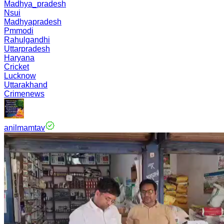
Madhya_pradesh
Nsui
Madhyapradesh
Pmmodi
Rahulgandhi
Uttarpradesh
Haryana
Cricket
Lucknow
Uttarakhand
Crimenews
anilmamtav