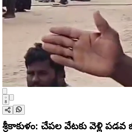
8
శ్రీకాకుళం: చేపల వేటకు వెళ్లి పడవ