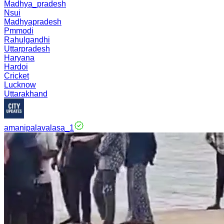
Madhya_pradesh
Nsui
Madhyapradesh
Pmmodi
Rahulgandhi
Uttarpradesh
Haryana
Hardoi
Cricket
Lucknow
Uttarakhand
amanipalavalasa_1