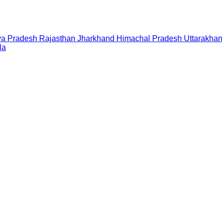
a Pradesh
Rajasthan
Jharkhand
Himachal Pradesh
Uttarakha
la