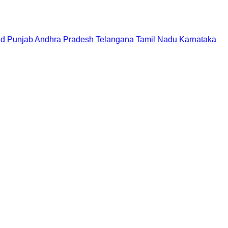
nd
Punjab
Andhra Pradesh
Telangana
Tamil Nadu
Karnataka