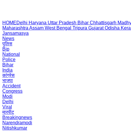
HOME
Delhi
Haryana
Uttar Pradesh
Bihar
Chhattisgarh
Madhy
Maharashtra
Assam
West Bengal
Tripura
Gujarat
Odisha
Kera
Jansamasya
News
पुलिस
Bjp
National
Police
Bihar
India
कांग्रेस
भाजपा
Accident
Congress
Modi
Delhi
Viral
मारपीट
Breakingnews
Narendramodi
Nitishkumar