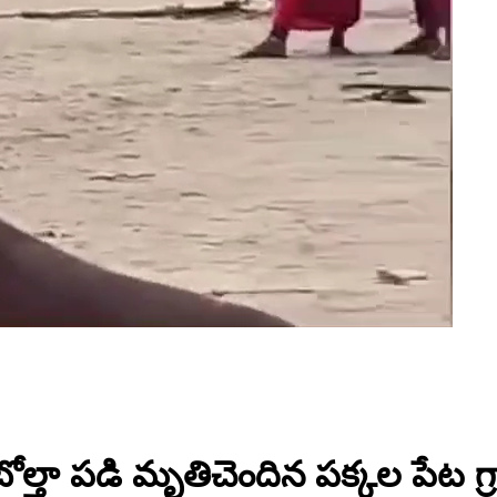
 బోల్తా పడి మృతిచెందిన పక్కల పేట గ