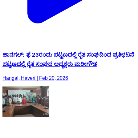
ಹಾನಗಲ್: ಫೆ 23ರಂದು ಪಟ್ಟಣದಲ್ಲಿ ರೈತ ಸಂಘದಿಂದ ಪ್ರತಿಭಟನೆ
ಪಟ್ಟಣದಲ್ಲಿ ರೈತ ಸಂಘದ ಅಧ್ಯಕ್ಷರು ಮರೀಗೌಡ
Hangal, Haveri | Feb 20, 2026