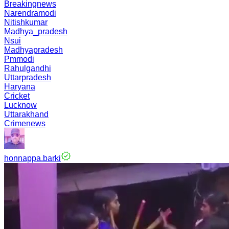
Breakingnews
Narendramodi
Nitishkumar
Madhya_pradesh
Nsui
Madhyapradesh
Pmmodi
Rahulgandhi
Uttarpradesh
Haryana
Cricket
Lucknow
Uttarakhand
Crimenews
honnappa.barki