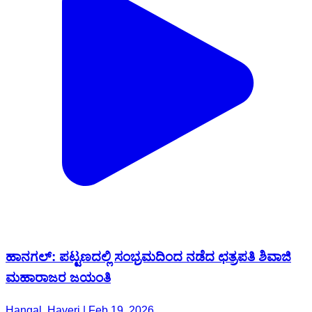
ಹಾನಗಲ್: ಪಟ್ಟಣದಲ್ಲಿ ಸಂಭ್ರಮದಿಂದ ನಡೆದ ಛತ್ರಪತಿ ಶಿವಾಜಿ
ಮಹಾರಾಜರ ಜಯಂತಿ
Hangal, Haveri | Feb 19, 2026