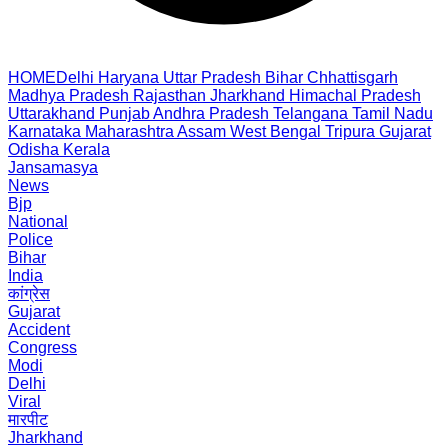
HOME
Delhi
Haryana
Uttar Pradesh
Bihar
Chhattisgarh
Madhya Pradesh
Rajasthan
Jharkhand
Himachal Pradesh
Uttarakhand
Punjab
Andhra Pradesh
Telangana
Tamil Nadu
Karnataka
Maharashtra
Assam
West Bengal
Tripura
Gujarat
Odisha
Kerala
Jansamasya
News
Bjp
National
Police
Bihar
India
कांग्रेस
Gujarat
Accident
Congress
Modi
Delhi
Viral
मारपीट
Jharkhand