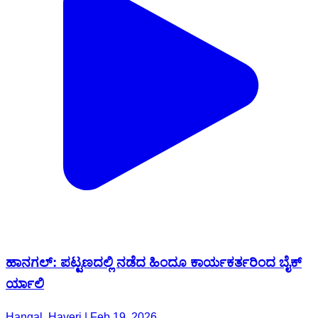
ಹಾನಗಲ್: ಪಟ್ಟಣದಲ್ಲಿ ನಡೆದ ಹಿಂದೂ ಕಾರ್ಯಕರ್ತರಿಂದ ಬೈಕ್
ರ್ಯಾಲಿ
Hangal, Haveri | Feb 19, 2026