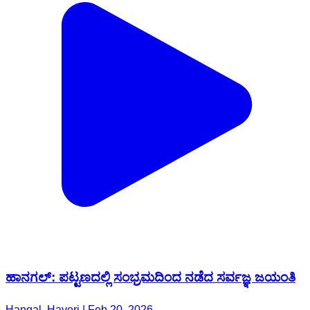
ಹಾನಗಲ್: ಪಟ್ಟಣದಲ್ಲಿ ಸಂಭ್ರಮದಿಂದ ನಡೆದ ಸರ್ವಜ್ಞ ಜಯಂತಿ
Hangal, Haveri | Feb 20, 2026