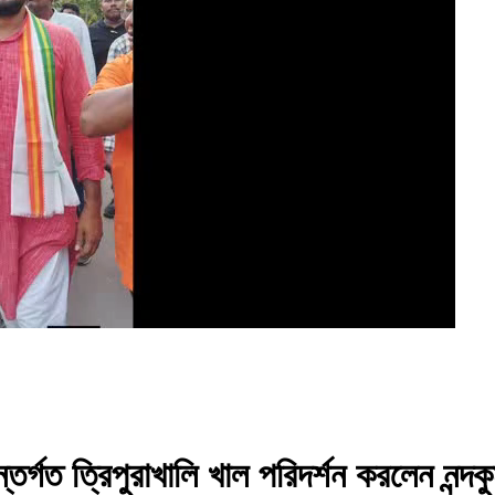
্গত ত্রিপুরাখালি খাল পরিদর্শন করলেন নন্দকুম