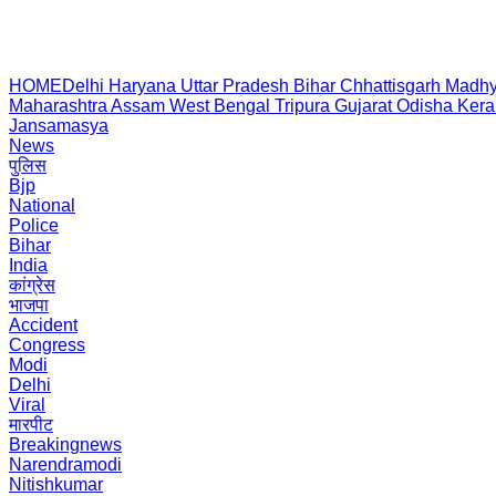
HOME
Delhi
Haryana
Uttar Pradesh
Bihar
Chhattisgarh
Madhy
Maharashtra
Assam
West Bengal
Tripura
Gujarat
Odisha
Kera
Jansamasya
News
पुलिस
Bjp
National
Police
Bihar
India
कांग्रेस
भाजपा
Accident
Congress
Modi
Delhi
Viral
मारपीट
Breakingnews
Narendramodi
Nitishkumar