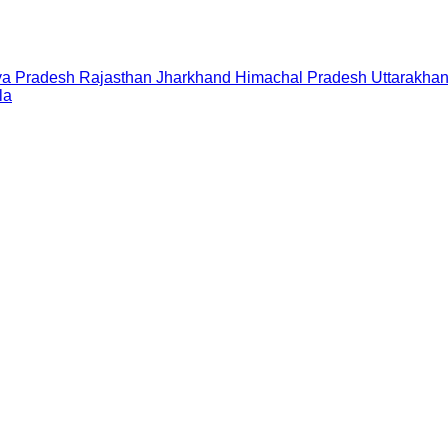
a Pradesh
Rajasthan
Jharkhand
Himachal Pradesh
Uttarakha
la