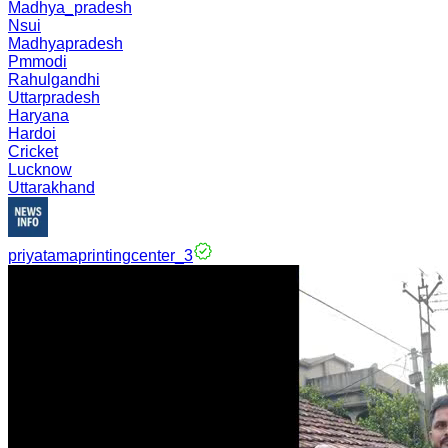
Madhya_pradesh
Nsui
Madhyapradesh
Pmmodi
Rahulgandhi
Uttarpradesh
Haryana
Hardoi
Cricket
Lucknow
Uttarakhand
priyatamaprintingcenter_3