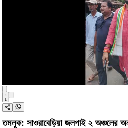
1
তমলুক: সাওরাবেড়িয়া জলপাই ২ অঞ্চলের অন্তর