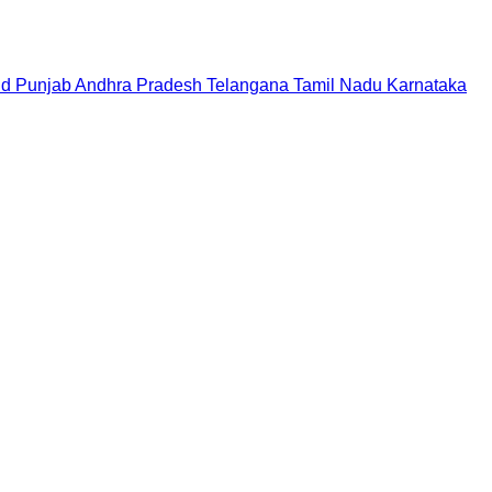
nd
Punjab
Andhra Pradesh
Telangana
Tamil Nadu
Karnataka