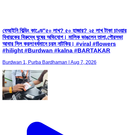
বেআইনি বিল্ডিং কাণ্ডে"৫০ লাখ? ৫০ হাজার? ২৫ লাখ টাকা চাওয়ার
বিধায়কের বিরুদ্ধে ঘুষের অভিযোগ। মালিক ভাঙলেন তালা,পৌরসভা
আবার সিল করল!বর্ধমানে চরম নাটকিয়। #viral #flowers
#hilight #Burdwan #kalna #BARTAKAR
Burdwan 1, Purba Bardhaman | Aug 7, 2026