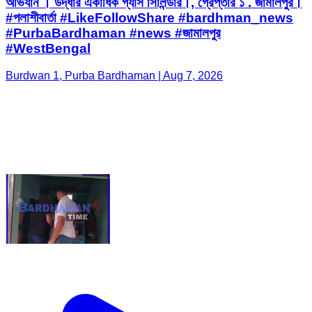
অভিযান । উদ্ধার একাধিক গ্যাস সিলিন্ডার।, গ্রেপ্তার ১ . জামালপুর।
#পলাশীবার্তা #LikeFollowShare #bardhman_news
#PurbaBardhaman #news #জামালপুর
#WestBengal
Burdwan 1, Purba Bardhaman | Aug 7, 2026