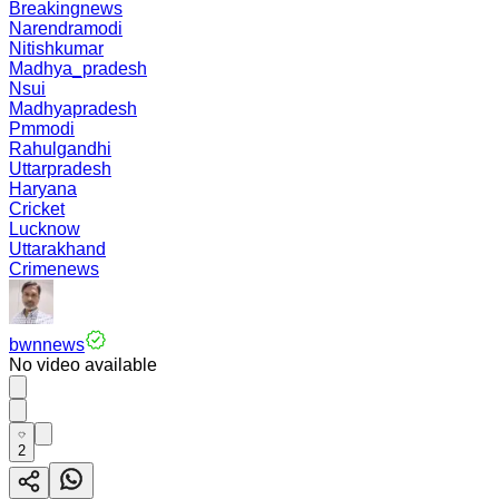
Breakingnews
Narendramodi
Nitishkumar
Madhya_pradesh
Nsui
Madhyapradesh
Pmmodi
Rahulgandhi
Uttarpradesh
Haryana
Cricket
Lucknow
Uttarakhand
Crimenews
bwnnews
No video available
2