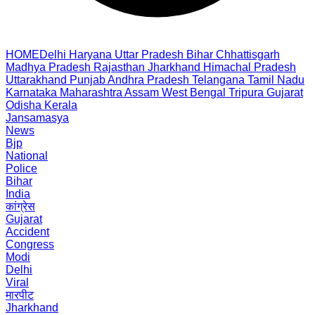
HOME
Delhi
Haryana
Uttar Pradesh
Bihar
Chhattisgarh
Madhya Pradesh
Rajasthan
Jharkhand
Himachal Pradesh
Uttarakhand
Punjab
Andhra Pradesh
Telangana
Tamil Nadu
Karnataka
Maharashtra
Assam
West Bengal
Tripura
Gujarat
Odisha
Kerala
Jansamasya
News
Bjp
National
Police
Bihar
India
कांग्रेस
Gujarat
Accident
Congress
Modi
Delhi
Viral
मारपीट
Jharkhand