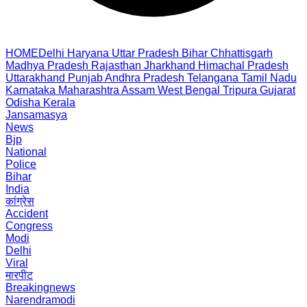
HOME
Delhi
Haryana
Uttar Pradesh
Bihar
Chhattisgarh
Madhya Pradesh
Rajasthan
Jharkhand
Himachal Pradesh
Uttarakhand
Punjab
Andhra Pradesh
Telangana
Tamil Nadu
Karnataka
Maharashtra
Assam
West Bengal
Tripura
Gujarat
Odisha
Kerala
Jansamasya
News
Bjp
National
Police
Bihar
India
कांग्रेस
Accident
Congress
Modi
Delhi
Viral
मारपीट
Breakingnews
Narendramodi