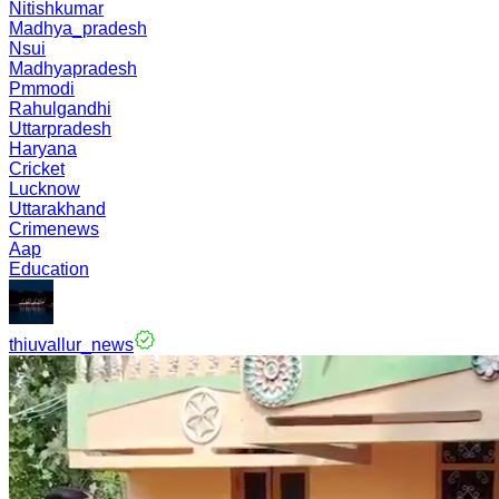
Nitishkumar
Madhya_pradesh
Nsui
Madhyapradesh
Pmmodi
Rahulgandhi
Uttarpradesh
Haryana
Cricket
Lucknow
Uttarakhand
Crimenews
Aap
Education
thiuvallur_news