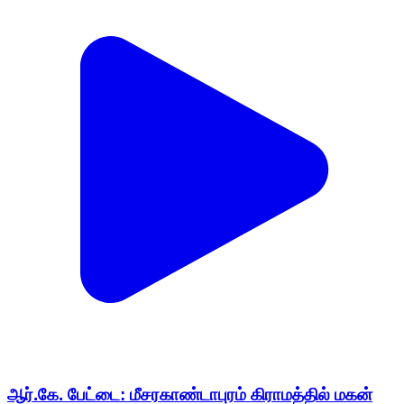
ஆர்.கே. பேட்டை: மீசரகாண்டாபுரம் கிராமத்தில் மகன்