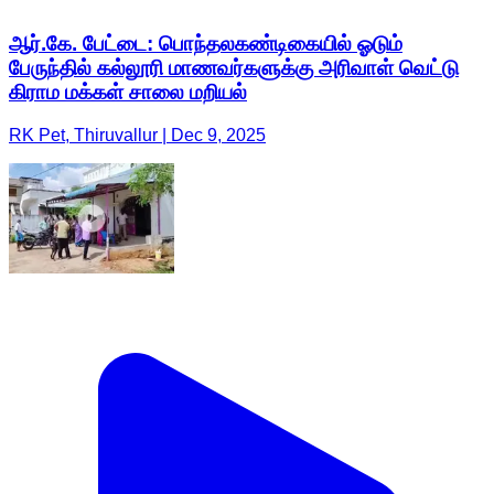
ஆர்.கே. பேட்டை: பொந்தலகண்டிகையில் ஓடும்
பேருந்தில் கல்லூரி மாணவர்களுக்கு அரிவாள் வெட்டு
கிராம மக்கள் சாலை மறியல்
RK Pet, Thiruvallur | Dec 9, 2025