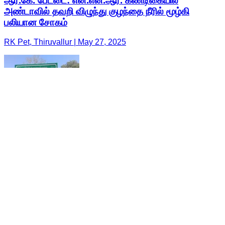
ஆர்.கே. பேட்டை: என்.என்.ஆர். கண்டிகையில்
அண்டாவில் தவறி விழுந்து குழந்தை நீரில் மூழ்கி
பலியான சோகம்
RK Pet, Thiruvallur | May 27, 2025