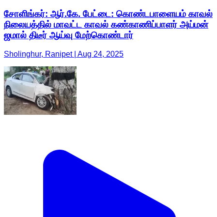
சோளிங்கர்: ஆர்.கே. பேட்டை: கொண்டபாளையம் காவல்
நிலையத்தில் மாவட்ட காவல் கண்காணிப்பாளர் அய்மன்
ஜமால் திடீர் ஆய்வு மேற்கொண்டார்
Sholinghur, Ranipet | Aug 24, 2025