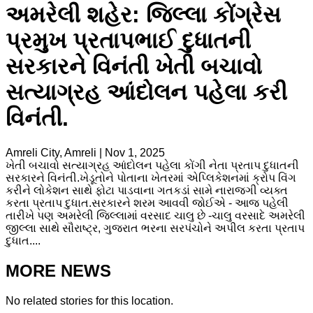
અમરેલી શહેર: જિલ્લા કોંગ્રેસ
પ્રમુખ પ્રતાપભાઈ દુધાતની
સરકારને વિનંતી ખેતી બચાવો
સત્યાગ્રહ આંદોલન પહેલા કરી
વિનંતી.
Amreli City, Amreli
|
Nov 1, 2025
ખેતી બચાવો સત્યાગ્રહ આંદોલન પહેલા કોંગી નેતા પ્રતાપ દુધાતની
સરકારને વિનંતી.ખેડૂતોને પોતાના ખેતરમાં એપ્લિકેશનમાં ક્રોપ વિંગ
કરીને લોકેશન સાથે ફોટા પાડવાના ગતકડાં સામે નારાજગી વ્યક્ત
કરતા પ્રતાપ દુધાત.સરકારને શરમ આવવી જોઈએ - આજ પહેલી
તારીખે પણ અમરેલી જિલ્લામાં વરસાદ ચાલુ છે -ચાલુ વરસાદે અમરેલી
જીલ્લા સાથે સૌરાષ્ટ્ર, ગુજરાત ભરના સરપંચોને અપીલ કરતા પ્રતાપ
દુધાત....
MORE NEWS
No related stories for this location.