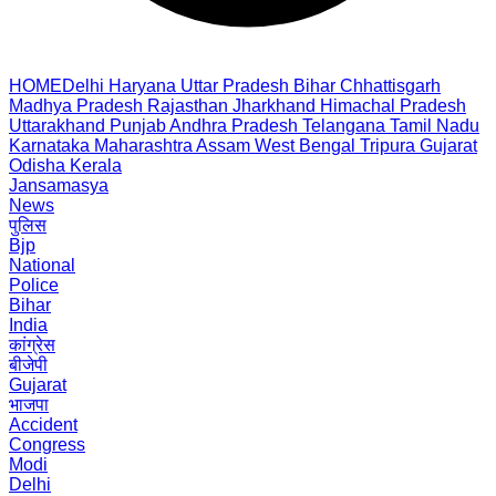
HOME
Delhi
Haryana
Uttar Pradesh
Bihar
Chhattisgarh
Madhya Pradesh
Rajasthan
Jharkhand
Himachal Pradesh
Uttarakhand
Punjab
Andhra Pradesh
Telangana
Tamil Nadu
Karnataka
Maharashtra
Assam
West Bengal
Tripura
Gujarat
Odisha
Kerala
Jansamasya
News
पुलिस
Bjp
National
Police
Bihar
India
कांग्रेस
बीजेपी
Gujarat
भाजपा
Accident
Congress
Modi
Delhi