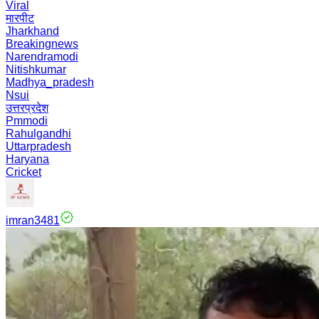
Viral
मारपीट
Jharkhand
Breakingnews
Narendramodi
Nitishkumar
Madhya_pradesh
Nsui
उत्तरप्रदेश
Pmmodi
Rahulgandhi
Uttarpradesh
Haryana
Cricket
imran3481