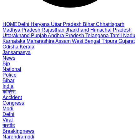
HOME
Delhi
Haryana
Uttar Pradesh
Bihar
Chhattisgarh
Madhya Pradesh
Rajasthan
Jharkhand
Himachal Pradesh
Uttarakhand
Punjab
Andhra Pradesh
Telangana
Tamil Nadu
Karnataka
Maharashtra
Assam
West Bengal
Tripura
Gujarat
Odisha
Kerala
Jansamasya
News
Bjp
National
Police
Bihar
India
कांग्रेस
Accident
Congress
Modi
Delhi
Viral
मारपीट
Breakingnews
Narendramodi