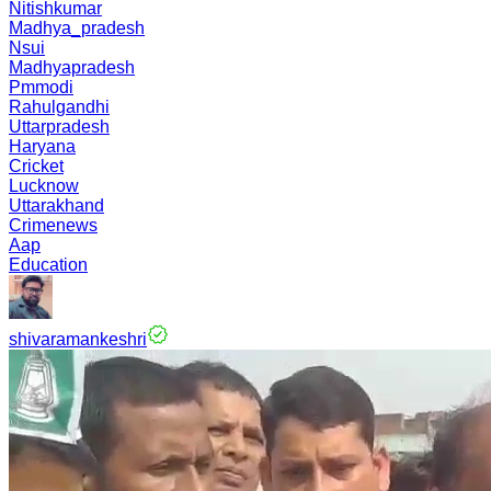
Nitishkumar
Madhya_pradesh
Nsui
Madhyapradesh
Pmmodi
Rahulgandhi
Uttarpradesh
Haryana
Cricket
Lucknow
Uttarakhand
Crimenews
Aap
Education
shivaramankeshri