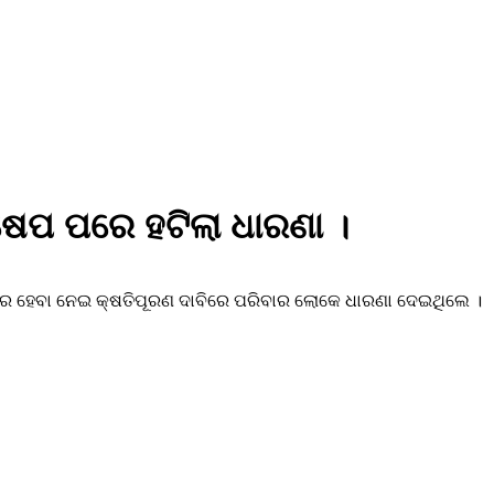
ଷେପ ପରେ ହଟିଲା ଧାରଣା ।
ୁତର ହେବା ନେଇ କ୍ଷତିପୂରଣ ଦାବିରେ ପରିବାର ଲୋକେ ଧାରଣା ଦେଇଥିଲେ ।