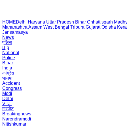
HOME
Delhi
Haryana
Uttar Pradesh
Bihar
Chhattisgarh
Madhy
Maharashtra
Assam
West Bengal
Tripura
Gujarat
Odisha
Kera
Jansamasya
News
पुलिस
Bjp
National
Police
Bihar
India
कांग्रेस
भाजपा
Accident
Congress
Modi
Delhi
Viral
मारपीट
Breakingnews
Narendramodi
Nitishkumar