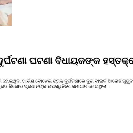
ଦୁର୍ଘଟଣା ଘଟଣା ବିଧାୟକଙ୍କ ହସ୍ତକ୍
ରେ ହୋଇଥିବା ପାଉଁଶ ବୋଝେଇ ଟ୍ରକ ଦୁର୍ଘଟଣାରେ ଦୁଇ ବାଇକ ଆରୋହି ଗୁର
୍ରଜ କିଶୋର ପ୍ରଧାନଙ୍କ ଉପସ୍ଥିତିରେ ସମାଧାନ ହୋଇଥିଲା ।