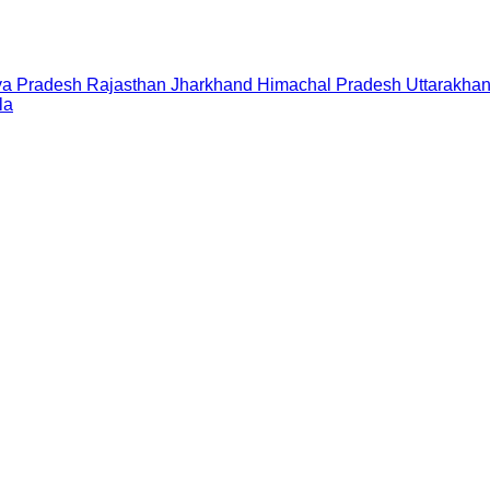
a Pradesh
Rajasthan
Jharkhand
Himachal Pradesh
Uttarakha
la