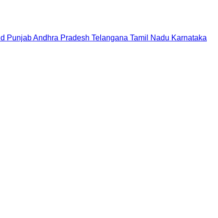
nd
Punjab
Andhra Pradesh
Telangana
Tamil Nadu
Karnataka