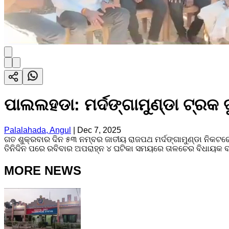
ପାଲଲହଡା: ମର୍ଦଙ୍ଗାମୁଣ୍ଡା ଟ୍ରକ 
Palalahada, Angul
|
Dec 7, 2025
ଗତ ଶୁକ୍ରବାର ଦିନ ୫୩ ନମ୍ବର ଜାତୀୟ ରାଜପଥ ମର୍ଦଙ୍ଗାମୁଣ୍ଡା ନିକଟ
ତିନିଦିନ ପରେ ରବିବାର ଅପରାହ୍ନ ୪ ଘଟିକା ସମୟରେ ତାଳଚେର ବିଧାୟକ ବ
MORE NEWS