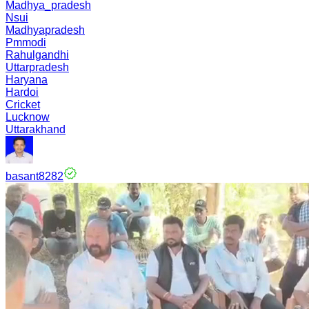
Madhya_pradesh
Nsui
Madhyapradesh
Pmmodi
Rahulgandhi
Uttarpradesh
Haryana
Hardoi
Cricket
Lucknow
Uttarakhand
basant8282