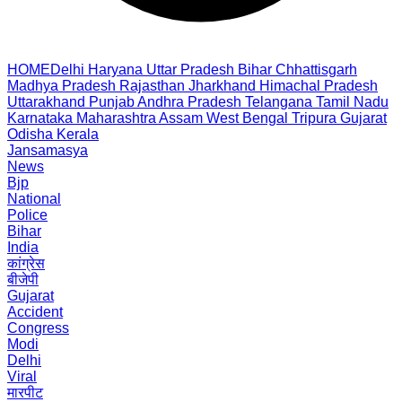
HOME
Delhi
Haryana
Uttar Pradesh
Bihar
Chhattisgarh
Madhya Pradesh
Rajasthan
Jharkhand
Himachal Pradesh
Uttarakhand
Punjab
Andhra Pradesh
Telangana
Tamil Nadu
Karnataka
Maharashtra
Assam
West Bengal
Tripura
Gujarat
Odisha
Kerala
Jansamasya
News
Bjp
National
Police
Bihar
India
कांग्रेस
बीजेपी
Gujarat
Accident
Congress
Modi
Delhi
Viral
मारपीट