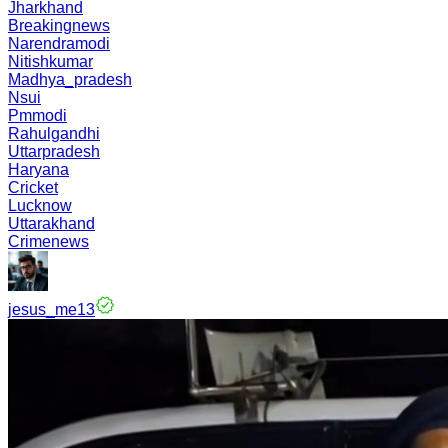
Jharkhand
Breakingnews
Narendramodi
Nitishkumar
Madhya_pradesh
Nsui
Pmmodi
Rahulgandhi
Uttarpradesh
Haryana
Cricket
Lucknow
Uttarakhand
Crimenews
jesus_me13