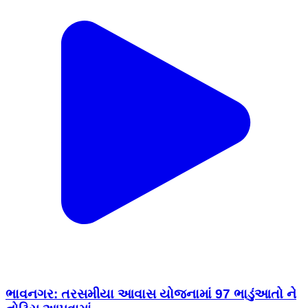
ભાવનગર: તરસમીયા આવાસ યોજનામાં 97 ભાડુંઆતો ને