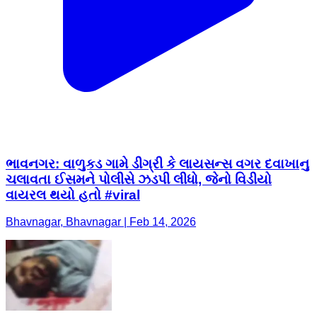
ભાવનગર: વાળુકડ ગામે ડીગ્રી કે લાયસન્સ વગર દવાખાનુ
ચલાવતા ઈસમને પોલીસે ઝડપી લીધો, જેનો વિડીયો
વાયરલ થયો હતો #viral
Bhavnagar, Bhavnagar | Feb 14, 2026