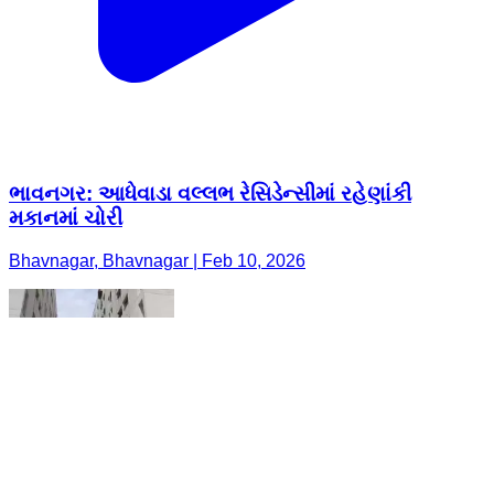
ભાવનગર: આધેવાડા વલ્લભ રેસિડેન્સીમાં રહેણાંકી
મકાનમાં ચોરી
Bhavnagar, Bhavnagar | Feb 10, 2026