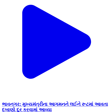
ભાવનગર: મુખ્યમંત્રીના આગમનને લઈને રૂટમાં આવતા
દબાણો દૂર કરવામાં આવ્યા