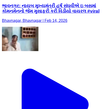
ભાવનગર: નાયબ મુખ્યમંત્રી હર્ષ સંઘવીએ ઇ બસમાં
કોમનમેનનો જેમ મુસાફરી કરી વિડીયો વાયરલ #viral
Bhavnagar, Bhavnagar | Feb 14, 2026