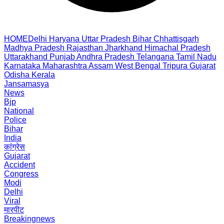
HOME
Delhi
Haryana
Uttar Pradesh
Bihar
Chhattisgarh
Madhya Pradesh
Rajasthan
Jharkhand
Himachal Pradesh
Uttarakhand
Punjab
Andhra Pradesh
Telangana
Tamil Nadu
Karnataka
Maharashtra
Assam
West Bengal
Tripura
Gujarat
Odisha
Kerala
Jansamasya
News
Bjp
National
Police
Bihar
India
कांग्रेस
Gujarat
Accident
Congress
Modi
Delhi
Viral
मारपीट
Breakingnews