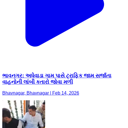
ભાવનગર: અધેવાડા ગામ પાસે ટ્રાફિક જામ સર્જાતા
વાહનોની લાંબી કતારો જોવા મળી
Bhavnagar, Bhavnagar | Feb 14, 2026