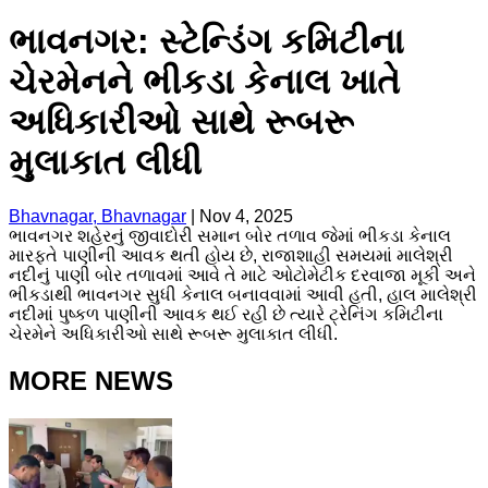
ભાવનગર: સ્ટેન્ડિંગ કમિટીના
ચેરમેનને ભીકડા કેનાલ ખાતે
અધિકારીઓ સાથે રૂબરૂ
મુલાકાત લીધી
Bhavnagar, Bhavnagar
|
Nov 4, 2025
ભાવનગર શહેરનું જીવાદોરી સમાન બોર તળાવ જેમાં ભીકડા કેનાલ
મારફતે પાણીની આવક થતી હોય છે, રાજાશાહી સમયમાં માલેશ્રી
નદીનું પાણી બોર તળાવમાં આવે તે માટે ઓટોમેટીક દરવાજા મૂકી અને
ભીકડાથી ભાવનગર સુધી કેનાલ બનાવવામાં આવી હતી, હાલ માલેશ્રી
નદીમાં પુષ્કળ પાણીની આવક થઈ રહી છે ત્યારે ટ્રેનિંગ કમિટીના
ચેરમેને અધિકારીઓ સાથે રૂબરૂ મુલાકાત લીધી.
MORE NEWS