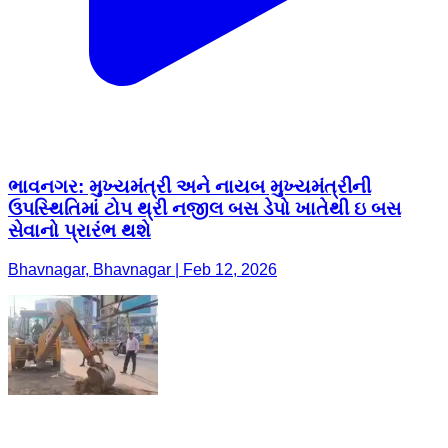
ભાવનગર: મુખ્યમંત્રી અને નાયબ મુખ્યમંત્રીની
ઉપસ્થિતિમાં ટોપ થ્રી નજીલ બસ ડેપો ખાતેથી ઇ બસ
સેવાનો પ્રારંભ થશે
Bhavnagar, Bhavnagar | Feb 12, 2026