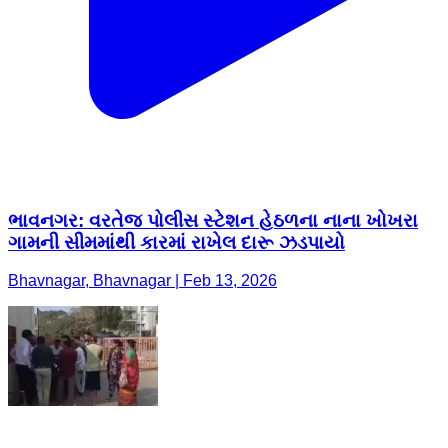
ભાવનગર: વરતેજ પોલીસ સ્ટેશન હેઠળના નાના ખોખરા
ગામની સીમમાંથી કારમાં રાખેલ દારૂ ઝડપાયો
Bhavnagar, Bhavnagar | Feb 13, 2026