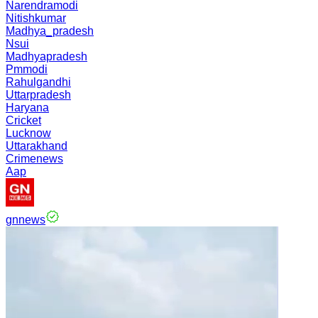
Narendramodi
Nitishkumar
Madhya_pradesh
Nsui
Madhyapradesh
Pmmodi
Rahulgandhi
Uttarpradesh
Haryana
Cricket
Lucknow
Uttarakhand
Crimenews
Aap
gnnews