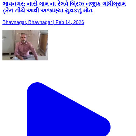
ભાવનગર: નારી ગામ ના રેલવે બ્રિઝ નજીક ગાંધીગ્રામ
ટ્રેન નીચે આવી અજાણ્યા યુવકનું મોત
Bhavnagar, Bhavnagar | Feb 14, 2026