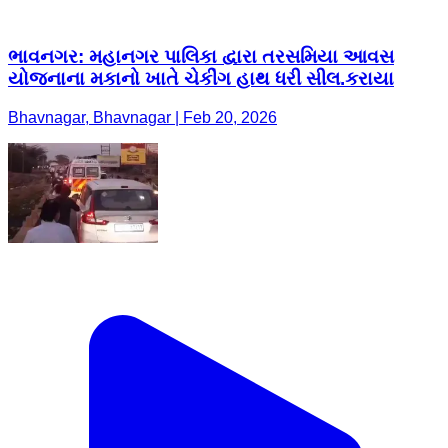
ભાવનગર: મહાનગર પાલિકા દ્વારા તરસમિયા આવસ
યોજનાના મકાનો ખાતે ચેકીંગ હાથ ધરી સીલ.કરાયા
Bhavnagar, Bhavnagar | Feb 20, 2026