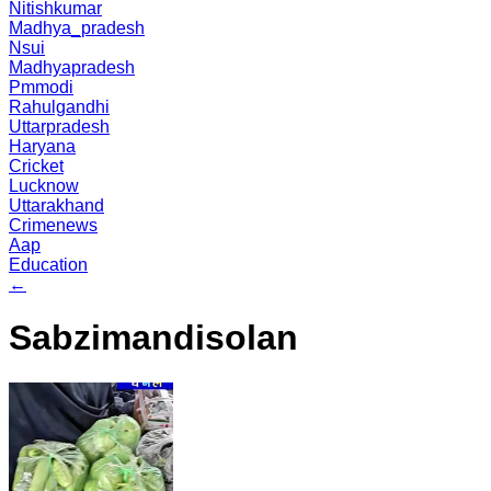
Nitishkumar
Madhya_pradesh
Nsui
Madhyapradesh
Pmmodi
Rahulgandhi
Uttarpradesh
Haryana
Cricket
Lucknow
Uttarakhand
Crimenews
Aap
Education
←
Sabzimandisolan