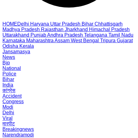
HOME
Delhi
Haryana
Uttar Pradesh
Bihar
Chhattisgarh
Madhya Pradesh
Rajasthan
Jharkhand
Himachal Pradesh
Uttarakhand
Punjab
Andhra Pradesh
Telangana
Tamil Nadu
Karnataka
Maharashtra
Assam
West Bengal
Tripura
Gujarat
Odisha
Kerala
Jansamasya
News
Bjp
National
Police
Bihar
India
कांग्रेस
Accident
Congress
Modi
Delhi
Viral
मारपीट
Breakingnews
Narendramodi