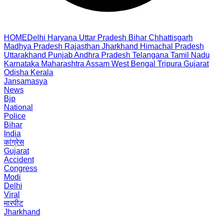
HOME
Delhi
Haryana
Uttar Pradesh
Bihar
Chhattisgarh
Madhya Pradesh
Rajasthan
Jharkhand
Himachal Pradesh
Uttarakhand
Punjab
Andhra Pradesh
Telangana
Tamil Nadu
Karnataka
Maharashtra
Assam
West Bengal
Tripura
Gujarat
Odisha
Kerala
Jansamasya
News
Bjp
National
Police
Bihar
India
कांग्रेस
Gujarat
Accident
Congress
Modi
Delhi
Viral
मारपीट
Jharkhand