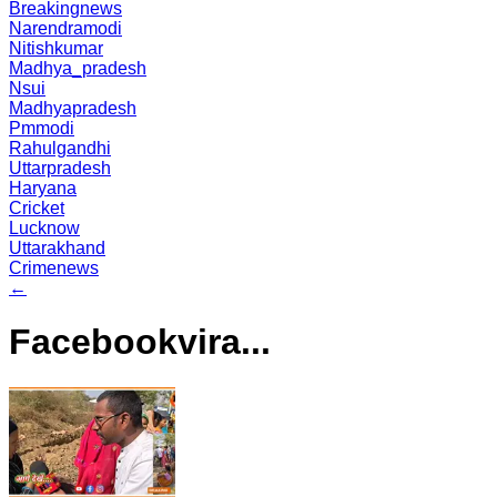
Breakingnews
Narendramodi
Nitishkumar
Madhya_pradesh
Nsui
Madhyapradesh
Pmmodi
Rahulgandhi
Uttarpradesh
Haryana
Cricket
Lucknow
Uttarakhand
Crimenews
←
Facebookvira...