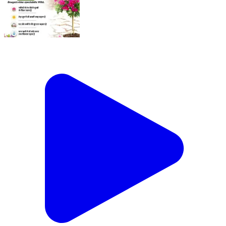
तेज़ धूप में भी जो खिल जाए… वह है बोगनवेलिया। कम देखभाल में