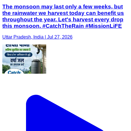
The monsoon may last only a few weeks, but
the rainwater we harvest today can benefit us
throughout the year. Let's harvest every drop
this monsoon. #CatchTheRain #MissionLiFE
Uttar Pradesh, India | Jul 27, 2026