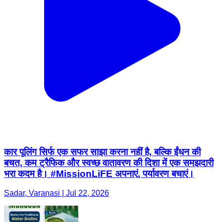
कार पूलिंग सिर्फ एक सफर साझा करना नहीं है, बल्कि ईंधन की
बचत, कम ट्रैफिक और स्वच्छ वातावरण की दिशा में एक समझदारी
भरा कदम है। #MissionLiFE अपनाएं, पर्यावरण बचाएं।
Sadar, Varanasi | Jul 22, 2026