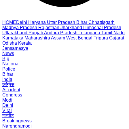
HOME
Delhi
Haryana
Uttar Pradesh
Bihar
Chhattisgarh
Madhya Pradesh
Rajasthan
Jharkhand
Himachal Pradesh
Uttarakhand
Punjab
Andhra Pradesh
Telangana
Tamil Nadu
Karnataka
Maharashtra
Assam
West Bengal
Tripura
Gujarat
Odisha
Kerala
Jansamasya
News
Bjp
National
Police
Bihar
India
कांग्रेस
Accident
Congress
Modi
Delhi
Viral
मारपीट
Breakingnews
Narendramodi