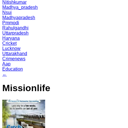
Nitishkumar
Madhya_pradesh
Nsui
Madhyapradesh
Pmmodi
Rahulgandhi
Uttarpradesh
Haryana
Cricket
Lucknow
Uttarakhand
Crimenews
Aap
Education
←
Missionlife