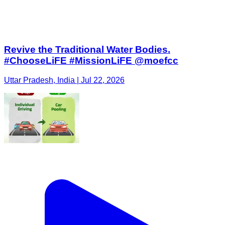
Revive the Traditional Water Bodies.
#ChooseLiFE #MissionLiFE @moefcc
Uttar Pradesh, India | Jul 22, 2026