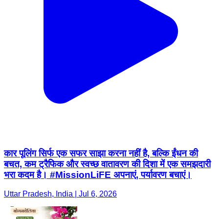
कार पूलिंग सिर्फ एक सफर साझा करना नहीं है, बल्कि ईंधन की
बचत, कम ट्रैफिक और स्वच्छ वातावरण की दिशा में एक समझदारी
भरा कदम है। #MissionLiFE अपनाएं, पर्यावरण बचाएं।
Uttar Pradesh, India | Jul 6, 2026