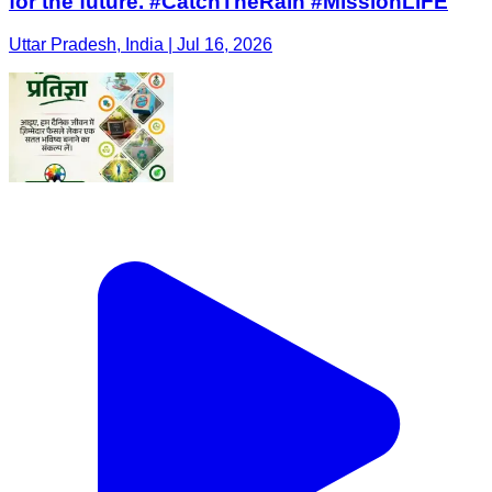
for the future. #CatchTheRain #MissionLiFE
Uttar Pradesh, India | Jul 16, 2026