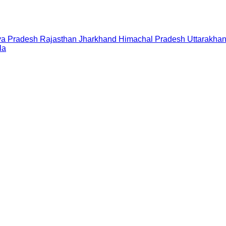
a Pradesh
Rajasthan
Jharkhand
Himachal Pradesh
Uttarakha
la