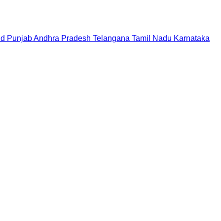
nd
Punjab
Andhra Pradesh
Telangana
Tamil Nadu
Karnataka