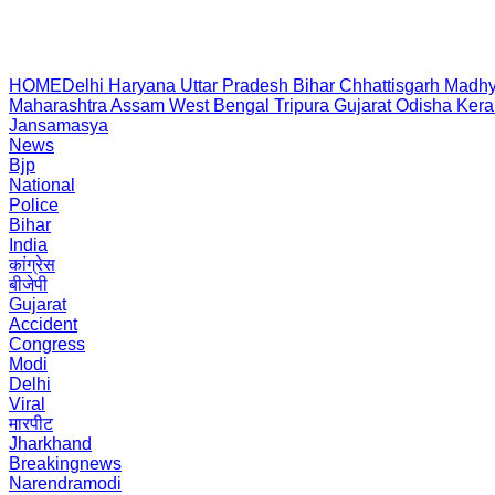
HOME
Delhi
Haryana
Uttar Pradesh
Bihar
Chhattisgarh
Madhy
Maharashtra
Assam
West Bengal
Tripura
Gujarat
Odisha
Kera
Jansamasya
News
Bjp
National
Police
Bihar
India
कांग्रेस
बीजेपी
Gujarat
Accident
Congress
Modi
Delhi
Viral
मारपीट
Jharkhand
Breakingnews
Narendramodi