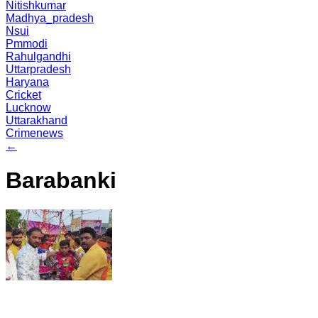
Nitishkumar
Madhya_pradesh
Nsui
Pmmodi
Rahulgandhi
Uttarpradesh
Haryana
Cricket
Lucknow
Uttarakhand
Crimenews
←
Barabanki